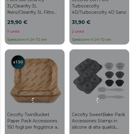
3L/Cleanfry 3L
Turbocecofry
Nero/Cleanfry 3L Filtro
4D/Turbocecofry 4D Sano
Full Inox
29,90 €
31,90 €
7 unità
2 unità
Spedizioni in 24-72 ore
Spedizioni in 24-72 ore
Cecofry TwinBucket
Cecofry SweetBake Pack
Paper Pack Accessories
Accessories Stampi in
150 fogli per friggitrice ad
silicone di alta qualità,
aria, pratici e compatibili
senza BPA, per ciambelle