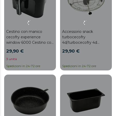
Cestino con manico
Accessorio snack
cecofry experience
turbocecofry
window 6000 Cestino con
4d/turbocecofry 4d
manico - Cecofry
healthy Accessorio snack -
29,90 €
29,90 €
Experience Window 6000
Turbocecofry
4D/Turbocecofry 4D
3 unità
Healthy
Spedizioni in 24-72 ore
Spedizioni in 24-72 ore