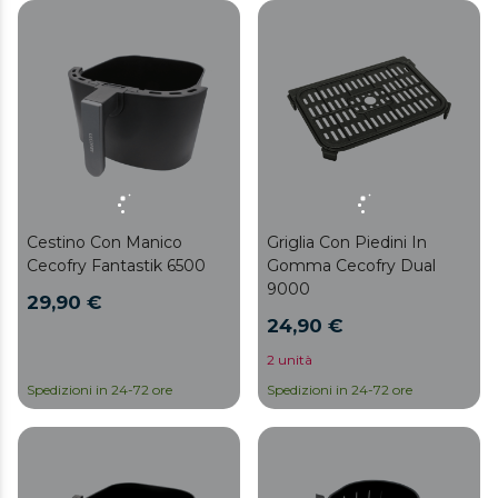
Cestino Con Manico
Griglia Con Piedini In
Cecofry Fantastik 6500
Gomma Cecofry Dual
9000
29,90 €
24,90 €
2 unità
Spedizioni in 24-72 ore
Spedizioni in 24-72 ore