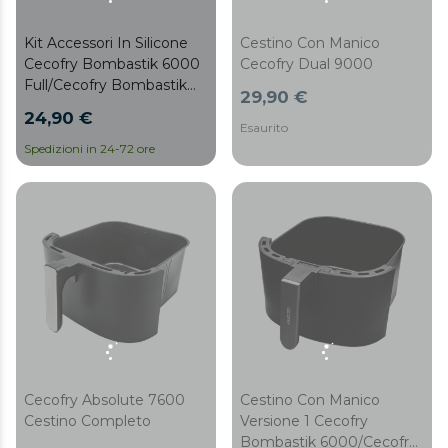
Kit Accessori In Silicone
Cestino Con Manico
Cecofry Bombastik 6000
Cecofry Dual 9000
Full/Cecofry Bombastik
29,90 €
6000 Full A
24,90 €
Esaurito
Spedizioni in 24-72 ore
Cecofry Absolute 7600
Cestino Con Manico
Cestino Completo
Versione 1 Cecofry
Bombastik 6000/Cecofry