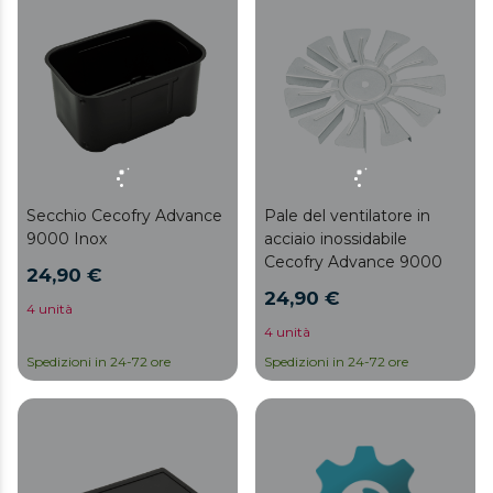
Secchio Cecofry Advance
Pale del ventilatore in
9000 Inox
acciaio inossidabile
Cecofry Advance 9000
24,90 €
24,90 €
4 unità
4 unità
Spedizioni in 24-72 ore
Spedizioni in 24-72 ore