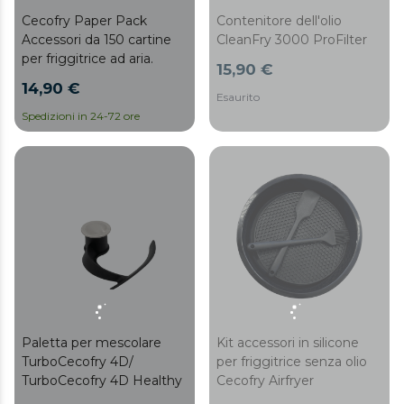
Cecofry Paper Pack
Contenitore dell'olio
Accessori da 150 cartine
CleanFry 3000 ProFilter
per friggitrice ad aria.
15,90 €
14,90 €
Esaurito
Spedizioni in 24-72 ore
Paletta per mescolare
Kit accessori in silicone
TurboCecofry 4D/
per friggitrice senza olio
TurboCecofry 4D Healthy
Cecofry Airfryer