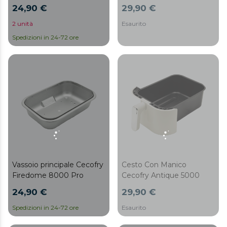
24,90 €
29,90 €
2 unità
Esaurito
Spedizioni in 24-72 ore
Vassoio principale Cecofry
Cesto Con Manico
Firedome 8000 Pro
Cecofry Antique 5000
24,90 €
29,90 €
Spedizioni in 24-72 ore
Esaurito