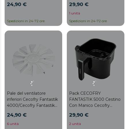
24,90 €
29,90 €
1 unità
Spedizioni in 24-72 ore
Spedizioni in 24-72 ore
Pale del ventilatore
Pack CECOFRY
inferiori Cecofry Fantastik
FANTASTIK 5000 Cestino
4000/Cecofry Fantastik
Con Manico Cecofry
Inox 4000/Cecofry
Fantastik 5500/ Cecofry
24,90 €
29,90 €
Fantastik Window 4000
Fantastik 5500
6 unità
2 unità