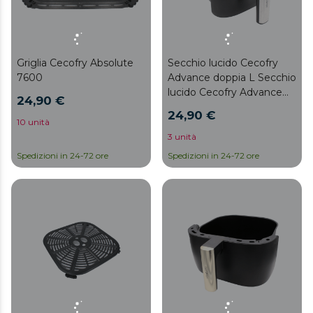
Griglia Cecofry Absolute
Secchio lucido Cecofry
7600
Advance doppia L Secchio
lucido Cecofry Advance
24,90 €
doppia L
24,90 €
10 unità
3 unità
Spedizioni in 24-72 ore
Spedizioni in 24-72 ore