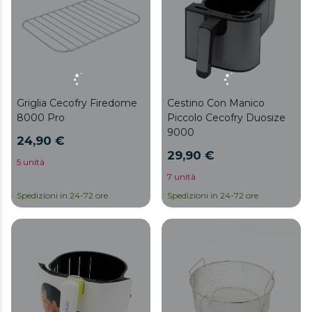
Griglia Cecofry Firedome
Cestino Con Manico
8000 Pro
Piccolo Cecofry Duosize
9000
24,90 €
29,90 €
5 unità
7 unità
Spedizioni in 24-72 ore
Spedizioni in 24-72 ore