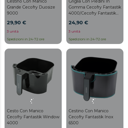
Cestino Con Manico
Griglia Con Piedini In
Grande Cecofry Duosize
Gomma Cecofry Fantastik
9000
4000/Cecofry Fantastik
Inox 4000/Cecofry
29,90 €
24,90 €
Fantastik Window 4000
3 unità
3 unità
Spedizioni in 24-72 ore
Spedizioni in 24-72 ore
Cesto Con Manico
Cestino Con Manico
Cecofry Fantastik Window
Cecofry Fantastik Inox
4000
6500