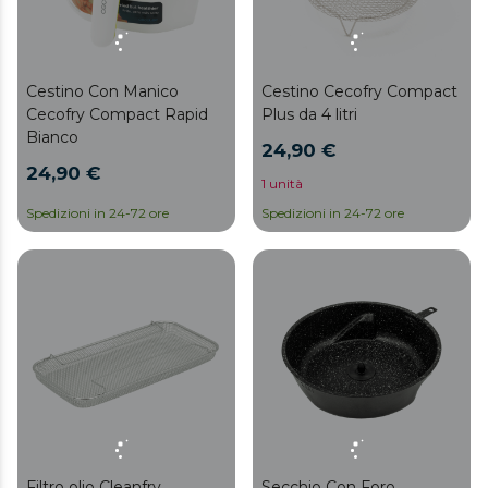
Cestino Con Manico
Cestino Cecofry Compact
Cecofry Compact Rapid
Plus da 4 litri
Bianco
24,90 €
24,90 €
1 unità
Spedizioni in 24-72 ore
Spedizioni in 24-72 ore
Filtro olio Cleanfry
Secchio Con Foro