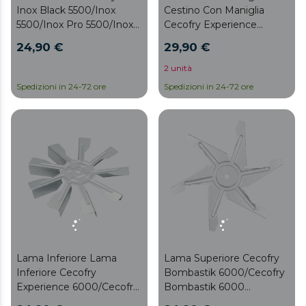
Inox Black 5500/Inox
Cestino Con Maniglia
5500/Inox Pro 5500/Inox
Cecofry Experience
Black Pro 5500/Inox 5500
Finestra Bianco 6000
24,90 €
29,90 €
Connected/Inox Black
5500 Connected Kit
2 unità
Accessori
Spedizioni in 24-72 ore
Spedizioni in 24-72 ore
Lama Superiore Cecofry
Lama Inferiore Lama
Bombastik 6000/Cecofry
Inferiore Cecofry
Bombastik 6000
Experience 6000/Cecofry
Full/Cecofry Bombastik
Experience Finestra