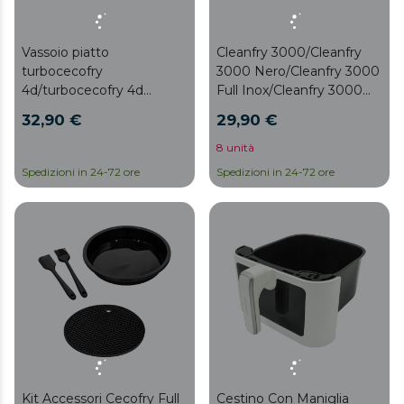
Vassoio piatto
Cleanfry 3000/Cleanfry
turbocecofry
3000 Nero/Cleanfry 3000
4d/turbocecofry 4d
Full Inox/Cleanfry 3000
healthy Vassoio piatto
Secchio scuro
32,90 €
29,90 €
turbocecofry
4d/turbocecofry 4d
8 unità
healthy
Spedizioni in 24-72 ore
Spedizioni in 24-72 ore
Kit Accessori Cecofry Full
Cestino Con Maniglia