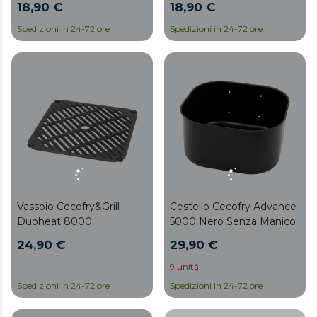
18,90 €
18,90 €
con diverse friggitrici con
e muffin, pennelli in
capacità da 4.5L ognuna.
silicone e compatibili con
Spedizioni in 24-72 ore
Spedizioni in 24-72 ore
Mantengono la friggitrice
le friggitrici ad aria da 6 a
ad aria pulita e priva di
8L, con superficie
residui di cibo,
antiaderente per una
semplificandone la pulizia
facile pulizia.
e prolungandone la vita
utile.
Vassoio Cecofry&Grill
Cestello Cecofry Advance
Duoheat 8000
5000 Nero Senza Manico
24,90 €
29,90 €
9 unità
Spedizioni in 24-72 ore
Spedizioni in 24-72 ore