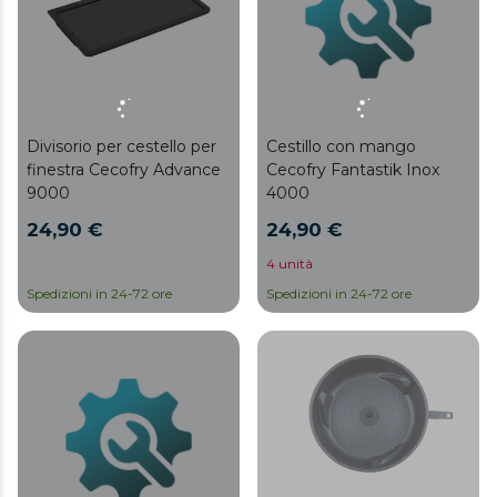
Divisorio per cestello per
Cestillo con mango
finestra Cecofry Advance
Cecofry Fantastik Inox
9000
4000
24,90 €
24,90 €
4 unità
Spedizioni in 24-72 ore
Spedizioni in 24-72 ore