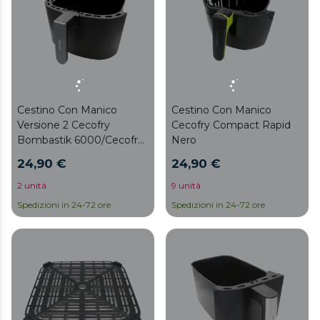
Cestino Con Manico
Cestino Con Manico
Versione 2 Cecofry
Cecofry Compact Rapid
Bombastik 6000/Cecofry
Nero
Bombastik 6000
24,90 €
24,90 €
Full/Cecofry Bombastik
6000 Full A
2 unità
9 unità
Spedizioni in 24-72 ore
Spedizioni in 24-72 ore