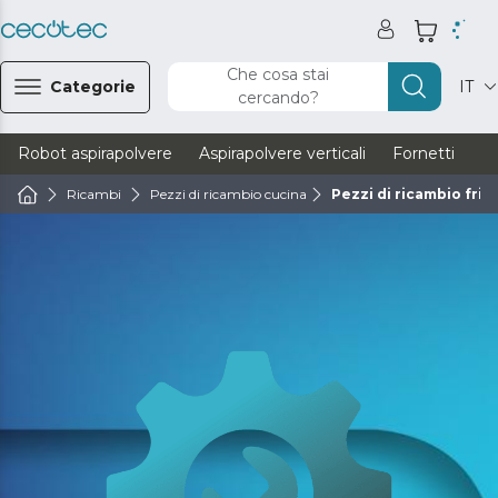
Che cosa stai
Categorie
IT
cercando?
Robot aspirapolvere
Aspirapolvere verticali
Fornetti
Ve
Ricambi
Pezzi di ricambio cucina
Pezzi di ricambio frigg