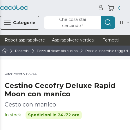
Che cosa stai
Categorie
IT
cercando?
Robot aspirapolvere
Aspirapolvere verticali
Fornetti
Ve
Ricambi
Pezzi di ricambio cucina
Pezzi di ricambio friggitric
Riferimento: 83766
Cestino Cecofry Deluxe Rapid
Moon con manico
Cesto con manico
In stock
Spedizioni in 24-72 ore