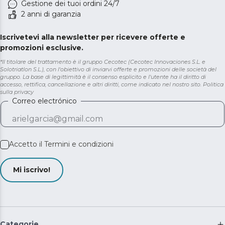
Gestione dei tuoi ordini 24/7
2 anni di garanzia
Iscrivetevi alla newsletter per ricevere offerte e
promozioni esclusive.
*Il titolare del trattamento è il gruppo Cecotec (Cecotec Innovaciones S.L. e
Solotriatlon S.L.), con l'obiettivo di inviarvi offerte e promozioni delle società del
gruppo. La base di legittimità è il consenso esplicito e l'utente ha il diritto di
accesso, rettifica, cancellazione e altri diritti, come indicato nel nostro sito.
Politica
sulla privacy
Correo electrónico
Accetto il
Termini e condizioni
Mi iscrivo!
Categorie