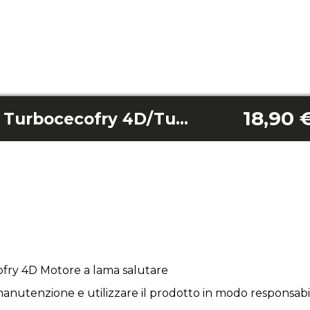
18,90 
Motore lama sano Turbocecofry 4D/Turbocecofry 4D
ry 4D Motore a lama salutare
anutenzione e utilizzare il prodotto in modo responsabil