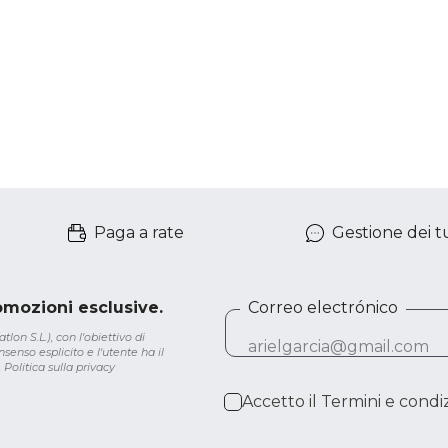
Paga a rate
Gestione dei tu
romozioni esclusive.
Correo electrónico
lon S.L.), con l'obiettivo di
senso esplicito e l'utente ha il
.
Politica sulla privacy
Accetto il
Termini e condiz