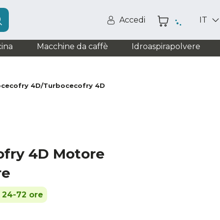
Accedi
IT
ina
Macchine da caffè
Idroaspirapolvere
ocecofry 4D/Turbocecofry 4D
fry 4D Motore
re
n 24-72 ore