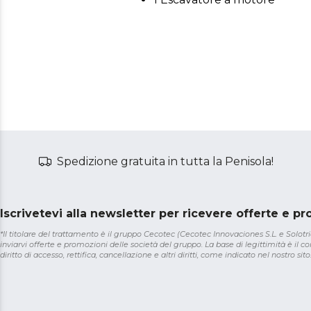
Spedizione gratuita in tutta la Penisola!
Iscrivetevi alla newsletter per ricevere offerte e p
*Il titolare del trattamento è il gruppo Cecotec (Cecotec Innovaciones S.L. e Solotriat
inviarvi offerte e promozioni delle società del gruppo. La base di legittimità è il con
diritto di accesso, rettifica, cancellazione e altri diritti, come indicato nel nostro sito