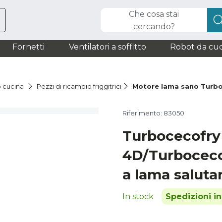
Che cosa stai
cercando?
Fornetti
Ventilatori a soffitto
Robot da cuc
o cucina
Pezzi di ricambio friggitrici
Motore lama sano Turb
Riferimento: 83050
Turbocecofry
4D/Turboceco
a lama saluta
In stock
Spedizioni i