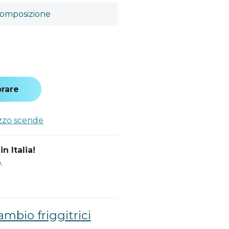
omposizione
rare
ezzo scende
n Italia!
.
ambio friggitrici