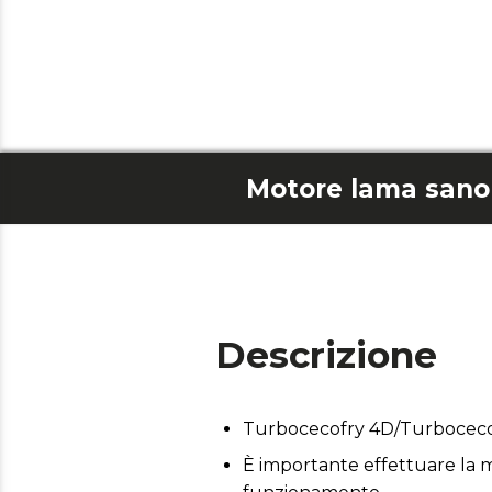
Descrizione
Turbocecofry 4D/Turbocecof
È importante effettuare la m