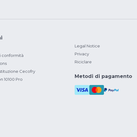
i
Legal Notice
Privacy
i conformità
Riciclare
ions
ituzione Cecofry
Metodi di pagamento
on 10100 Pro