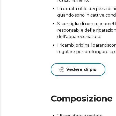
funzionamento.
La durata utile dei pezzi di r
quando sono in cattive condi
Si consiglia di non manometter
responsabile delle riparazio
dell'apparecchiatura.
I ricambi originali garantis
regolare per prolungare la 
Vedere di più
Composizione
1 Escavatore a motore