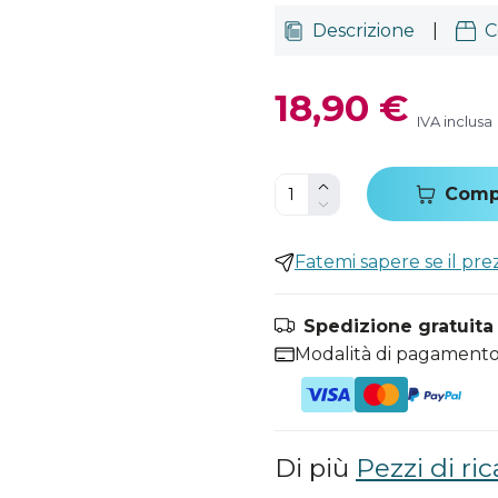
Descrizione
|
C
18,90 €
IVA inclusa
Comp
Fatemi sapere se il pr
Spedizione gratuita i
Modalità di pagamento
Di più
Pezzi di ric