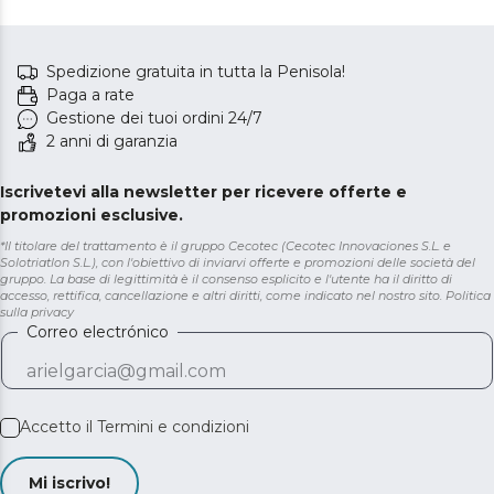
Spedizione gratuita in tutta la Penisola!
Paga a rate
Gestione dei tuoi ordini 24/7
2 anni di garanzia
Iscrivetevi alla newsletter per ricevere offerte e
promozioni esclusive.
*Il titolare del trattamento è il gruppo Cecotec (Cecotec Innovaciones S.L. e
Solotriatlon S.L.), con l'obiettivo di inviarvi offerte e promozioni delle società del
gruppo. La base di legittimità è il consenso esplicito e l'utente ha il diritto di
accesso, rettifica, cancellazione e altri diritti, come indicato nel nostro sito.
Politica
sulla privacy
Correo electrónico
Accetto il
Termini e condizioni
Mi iscrivo!