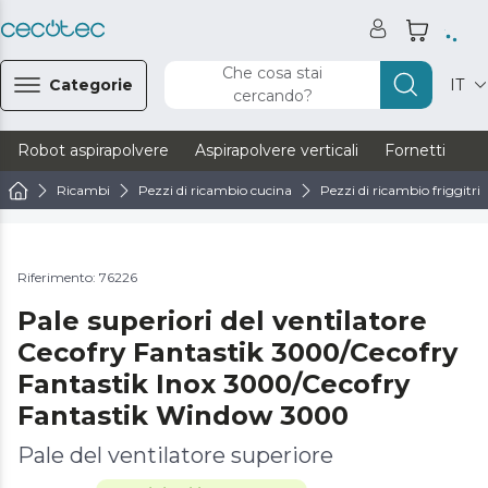
Che cosa stai
Categorie
IT
cercando?
Robot aspirapolvere
Aspirapolvere verticali
Fornetti
Ve
Ricambi
Pezzi di ricambio cucina
Pezzi di ricambio friggitric
Riferimento: 76226
Pale superiori del ventilatore
Cecofry Fantastik 3000/Cecofry
Fantastik Inox 3000/Cecofry
Fantastik Window 3000
Pale del ventilatore superiore