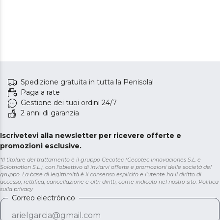
Spedizione gratuita in tutta la Penisola!
Paga a rate
Gestione dei tuoi ordini 24/7
2 anni di garanzia
Iscrivetevi alla newsletter per ricevere offerte e
promozioni esclusive.
*Il titolare del trattamento è il gruppo Cecotec (Cecotec Innovaciones S.L. e
Solotriatlon S.L.), con l'obiettivo di inviarvi offerte e promozioni delle società del
gruppo. La base di legittimità è il consenso esplicito e l'utente ha il diritto di
accesso, rettifica, cancellazione e altri diritti, come indicato nel nostro sito.
Politica
sulla privacy
Correo electrónico