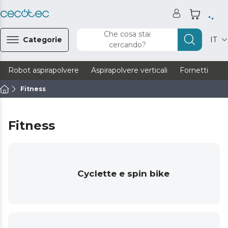
Che cosa stai
Categorie
IT
cercando?
Robot aspirapolvere
Aspirapolvere verticali
Fornetti
Ve
Fitness
Fitness
Cyclette e spin bike