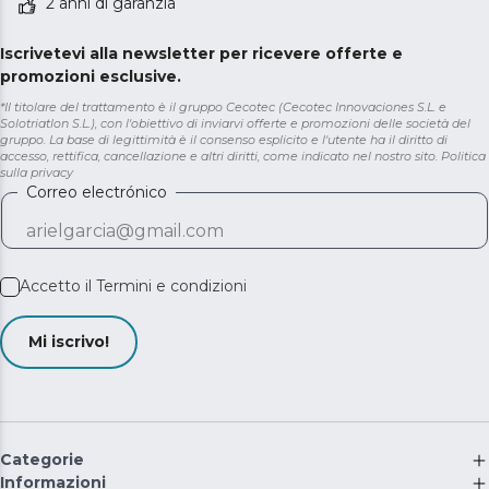
2 anni di garanzia
Iscrivetevi alla newsletter per ricevere offerte e
promozioni esclusive.
*Il titolare del trattamento è il gruppo Cecotec (Cecotec Innovaciones S.L. e
Solotriatlon S.L.), con l'obiettivo di inviarvi offerte e promozioni delle società del
gruppo. La base di legittimità è il consenso esplicito e l'utente ha il diritto di
accesso, rettifica, cancellazione e altri diritti, come indicato nel nostro sito.
Politica
sulla privacy
Correo electrónico
Accetto il
Termini e condizioni
Mi iscrivo!
Categorie
Informazioni