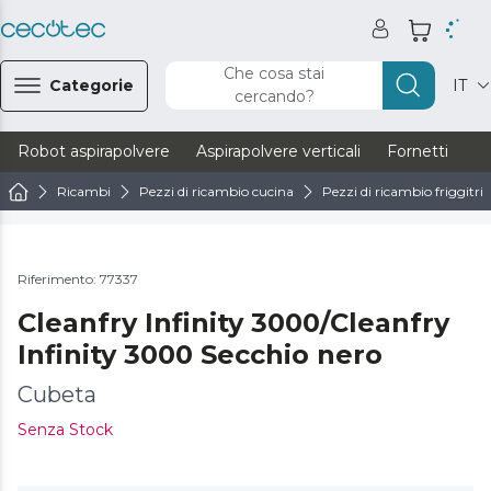
Che cosa stai
Categorie
IT
cercando?
Robot aspirapolvere
Aspirapolvere verticali
Fornetti
Ve
Ricambi
Pezzi di ricambio cucina
Pezzi di ricambio friggitric
Riferimento: 77337
Cleanfry Infinity 3000/Cleanfry
Infinity 3000 Secchio nero
Cubeta
Senza Stock