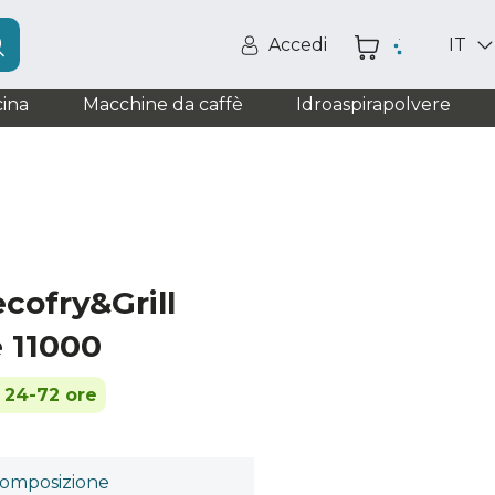
Accedi
IT
ina
Macchine da caffè
Idroaspirapolvere
cofry&Grill
 11000
n 24-72 ore
omposizione