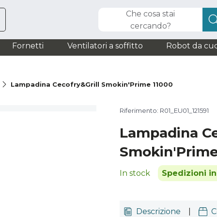
Che cosa stai
cercando?
Fornetti
Ventilatori a soffitto
Robot da cuc
à
Lampadina Cecofry&Grill Smokin'Prime 11000
Riferimento: R01_EU01_121591
Lampadina Ce
Smokin'Prime
In stock
Spedizioni i
Descrizione
|
C