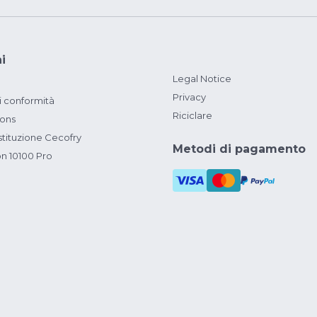
i
Legal Notice
Privacy
i conformità
Riciclare
ions
ituzione Cecofry
Metodi di pagamento
on 10100 Pro