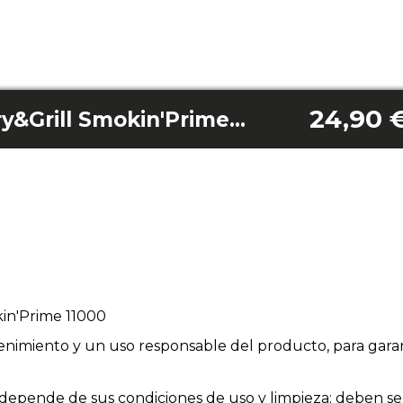
24,90 
Lampadina Cecofry&Grill Smokin'Prime 11000
kin'Prime 11000
enimiento y un uso responsable del producto, para garan
ios depende de sus condiciones de uso y limpieza; deben