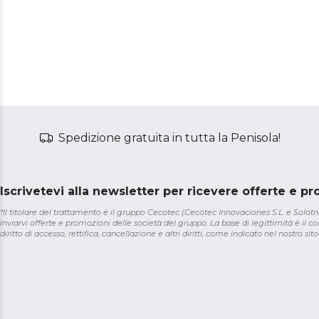
Spedizione gratuita in tutta la Penisola!
Iscrivetevi alla newsletter per ricevere offerte e p
*Il titolare del trattamento è il gruppo Cecotec (Cecotec Innovaciones S.L. e Solotriat
inviarvi offerte e promozioni delle società del gruppo. La base di legittimità è il con
diritto di accesso, rettifica, cancellazione e altri diritti, come indicato nel nostro sito