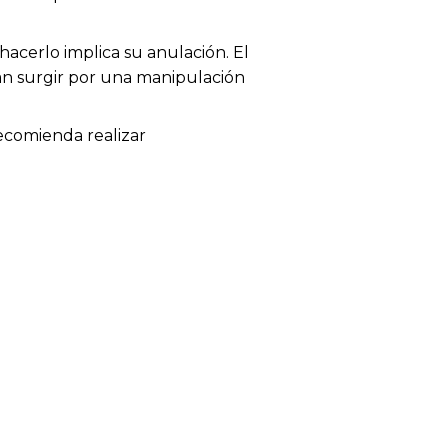
acerlo implica su anulación. El
dan surgir por una manipulación
recomienda realizar