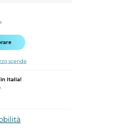
a
rare
ezzo scende
n Italia!
.
bilità