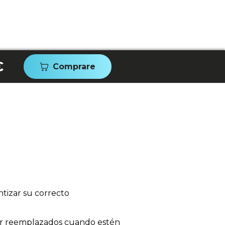
€
Comprare
tizar su correcto
 ser reemplazados cuando estén