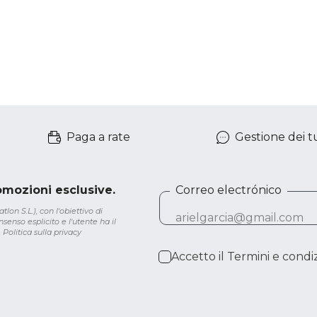
Paga a rate
Gestione dei tu
romozioni esclusive.
Correo electrónico
lon S.L.), con l'obiettivo di
senso esplicito e l'utente ha il
.
Politica sulla privacy
Accetto il
Termini e condiz