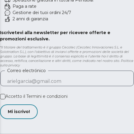
Spedizione gratuita in tutta la Penisola!
Paga a rate
Gestione dei tuoi ordini 24/7
2 anni di garanzia
Iscrivetevi alla newsletter per ricevere offerte e
promozioni esclusive.
*Il titolare del trattamento è il gruppo Cecotec (Cecotec Innovaciones S.L. e
Solotriatlon S.L.), con l'obiettivo di inviarvi offerte e promozioni delle società del
gruppo. La base di legittimità è il consenso esplicito e l'utente ha il diritto di
accesso, rettifica, cancellazione e altri diritti, come indicato nel nostro sito.
Politica
sulla privacy
Correo electrónico
Accetto il
Termini e condizioni
Mi iscrivo!