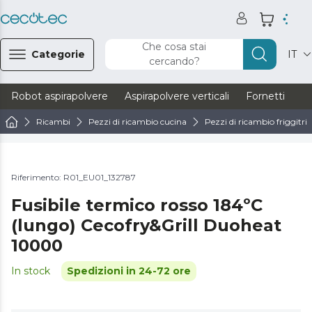
Che cosa stai
Categorie
IT
cercando?
Robot aspirapolvere
Aspirapolvere verticali
Fornetti
Ve
Ricambi
Pezzi di ricambio cucina
Pezzi di ricambio friggitric
Riferimento: R01_EU01_132787
Fusibile termico rosso 184ºC
(lungo) Cecofry&Grill Duoheat
10000
In stock
Spedizioni in 24-72 ore