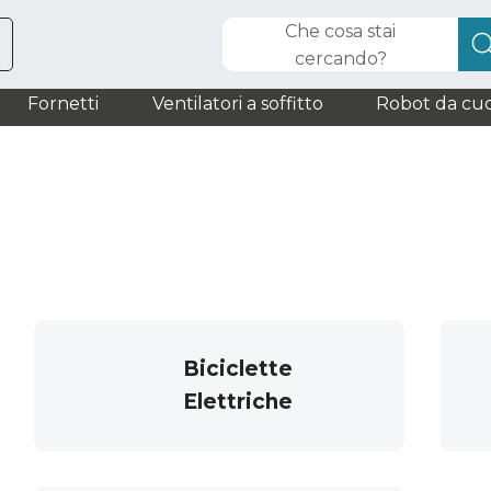
Che cosa stai
cercando?
Fornetti
Ventilatori a soffitto
Robot da cuc
Biciclette
Elettriche