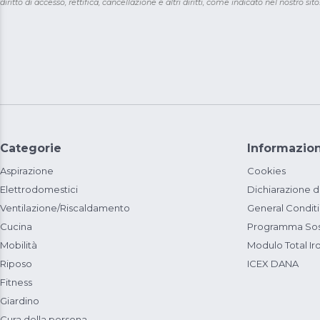
diritto di accesso, rettifica, cancellazione e altri diritti, come indicato nel nostro sito
Categorie
Informazion
Aspirazione
Cookies
Elettrodomestici
Dichiarazione d
Ventilazione/Riscaldamento
General Condit
Cucina
Programma Sost
Mobilità
Modulo Total Ir
Riposo
ICEX DANA
Fitness
Giardino
Cura della persona