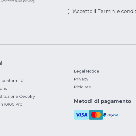
.
Politica sulla privacy
Accetto il
Termini e condiz
i
Legal Notice
Privacy
i conformità
Riciclare
ions
ituzione Cecofry
Metodi di pagamento
on 10100 Pro