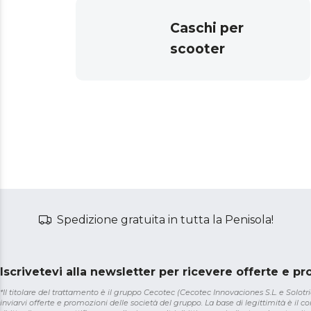
Caschi per
scooter
Spedizione gratuita in tutta la Penisola!
Iscrivetevi alla newsletter per ricevere offerte e p
*Il titolare del trattamento è il gruppo Cecotec (Cecotec Innovaciones S.L. e Solotriat
inviarvi offerte e promozioni delle società del gruppo. La base di legittimità è il con