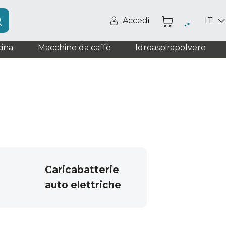
Accedi
IT
ina
Macchine da caffè
Idroaspirapolvere
Caricabatterie
auto elettriche