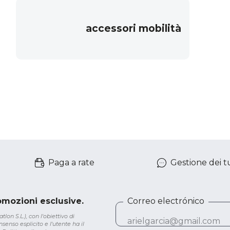
accessori mobilità
Paga a rate
Gestione dei tu
romozioni esclusive.
Correo electrónico
lon S.L.), con l'obiettivo di
senso esplicito e l'utente ha il