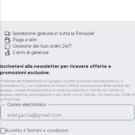
Spedizione gratuita in tutta la Penisola!
Paga a rate
Gestione dei tuoi ordini 24/7
2 anni di garanzia
Iscrivetevi alla newsletter per ricevere offerte e
promozioni esclusive.
*Il titolare del trattamento è il gruppo Cecotec (Cecotec Innovaciones S.L. e
Solotriatlon S.L.), con l'obiettivo di inviarvi offerte e promozioni delle società del
gruppo. La base di legittimità è il consenso esplicito e l'utente ha il diritto di
accesso, rettifica, cancellazione e altri diritti, come indicato nel nostro sito.
Politica
sulla privacy
Correo electrónico
Accetto il
Termini e condizioni