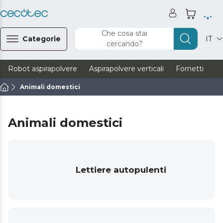
Che cosa stai
Categorie
IT
cercando?
Robot aspirapolvere
Aspirapolvere verticali
Fornetti
Ve
Animali domestici
Animali domestici
Lettiere autopulenti