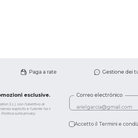
Paga a rate
Gestione dei tu
romozioni esclusive.
Correo electrónico
lon S.L.), con l'obiettivo di
senso esplicito e l'utente ha il
.
Politica sulla privacy
Accetto il
Termini e condiz