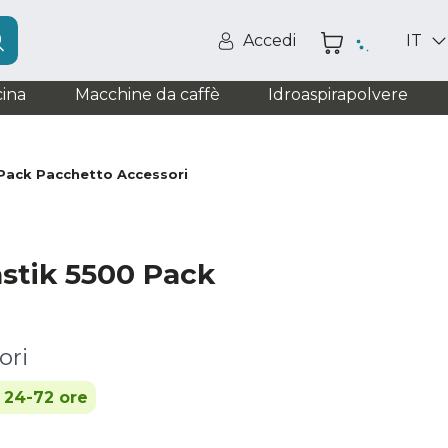
Accedi
IT
ina
Macchine da caffè
Idroaspirapolvere
Pack Pacchetto Accessori
stik 5500 Pack
ori
n 24-72 ore