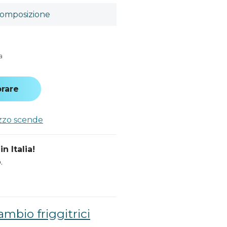
omposizione
a
rare
ezzo scende
n Italia!
.
ambio friggitrici