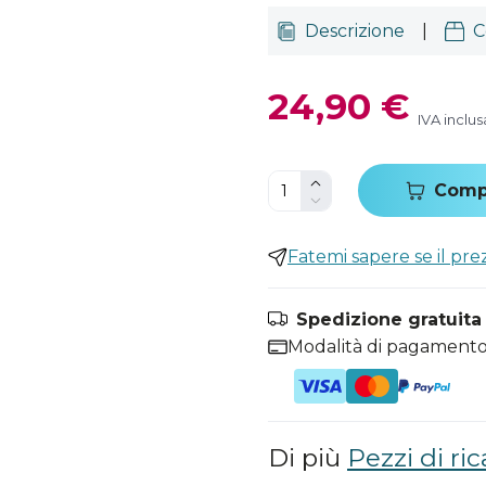
Descrizione
|
C
24,90 €
IVA inclus
Comp
Fatemi sapere se il pr
Spedizione gratuita i
Modalità di pagamento
Di più
Pezzi di ric