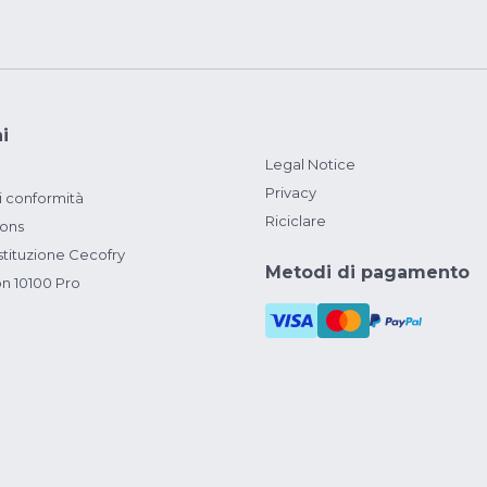
i
Legal Notice
Privacy
i conformità
Riciclare
ions
ituzione Cecofry
Metodi di pagamento
on 10100 Pro