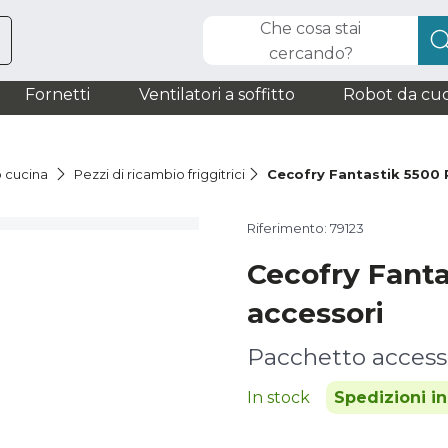
Che cosa stai
cercando?
Fornetti
Ventilatori a soffitto
Robot da cuc
o cucina
Pezzi di ricambio friggitrici
Cecofry Fantastik 5500 
Riferimento: 79123
Cecofry Fanta
accessori
Pacchetto access
In stock
Spedizioni i