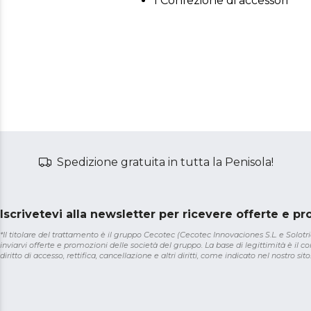
1 Confezione di accessori
Spedizione gratuita in tutta la Penisola!
Iscrivetevi alla newsletter per ricevere offerte e p
*Il titolare del trattamento è il gruppo Cecotec (Cecotec Innovaciones S.L. e Solotriat
inviarvi offerte e promozioni delle società del gruppo. La base di legittimità è il con
diritto di accesso, rettifica, cancellazione e altri diritti, come indicato nel nostro sito