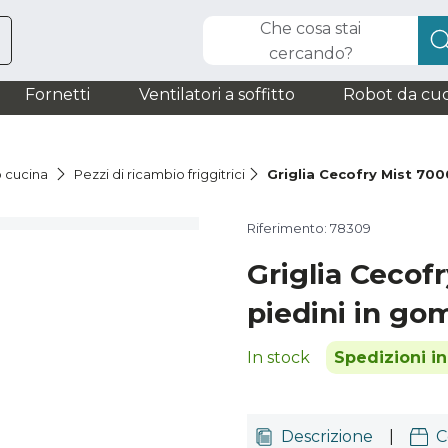
Che cosa stai
cercando?
Fornetti
Ventilatori a soffitto
Robot da cuc
o cucina
Pezzi di ricambio friggitrici
Griglia Cecofry Mist 70
Riferimento: 78309
Griglia Cecof
piedini in g
In stock
Spedizioni i
Descrizione
|
C