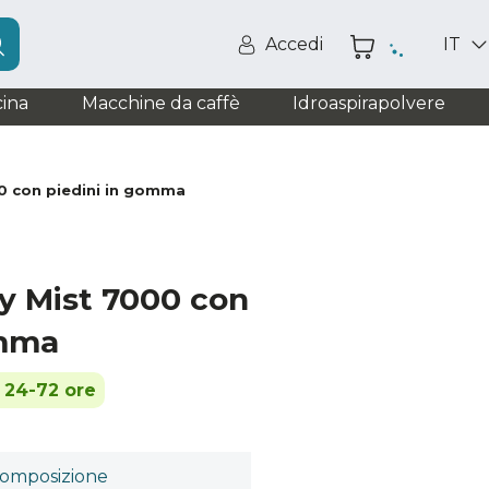
Accedi
IT
ina
Macchine da caffè
Idroaspirapolvere
00 con piedini in gomma
ry Mist 7000 con
omma
n 24-72 ore
omposizione