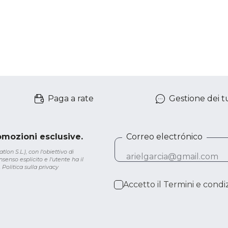
Paga a rate
Gestione dei tu
romozioni esclusive.
Correo electrónico
lon S.L.), con l'obiettivo di
senso esplicito e l'utente ha il
.
Politica sulla privacy
Accetto il
Termini e condiz