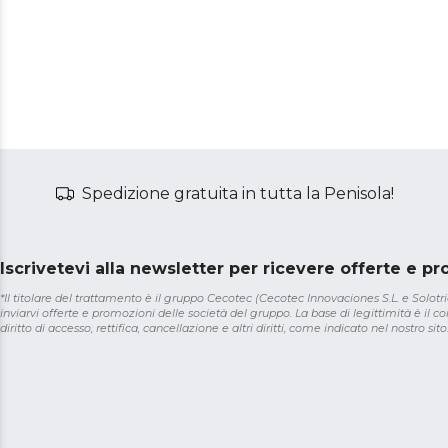
Spedizione gratuita in tutta la Penisola!
Iscrivetevi alla newsletter per ricevere offerte e p
*Il titolare del trattamento è il gruppo Cecotec (Cecotec Innovaciones S.L. e Solotriat
inviarvi offerte e promozioni delle società del gruppo. La base di legittimità è il con
diritto di accesso, rettifica, cancellazione e altri diritti, come indicato nel nostro sito