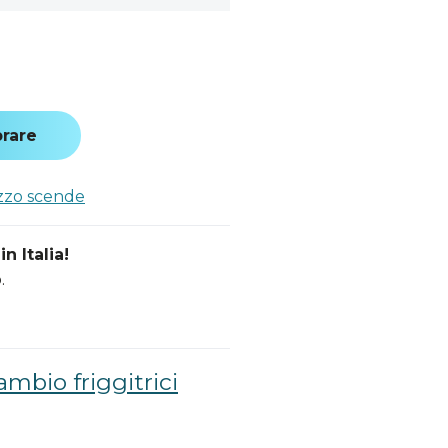
rare
ezzo scende
n Italia!
.
ambio friggitrici