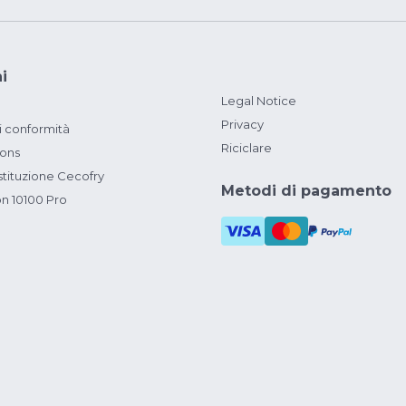
i
Legal Notice
Privacy
i conformità
Riciclare
ions
ituzione Cecofry
Metodi di pagamento
on 10100 Pro