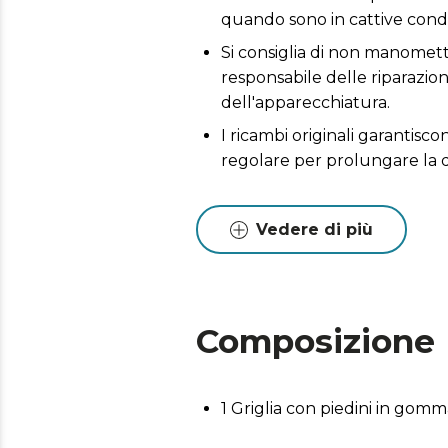
quando sono in cattive condi
Si consiglia di non manometter
responsabile delle riparazio
dell'apparecchiatura.
I ricambi originali garantis
regolare per prolungare la 
Vedere di più
Composizione
1 Griglia con piedini in gom