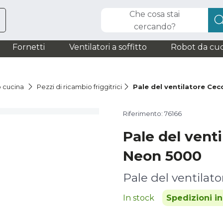
Che cosa stai
cercando?
Fornetti
Ventilatori a soffitto
Robot da cuc
o cucina
Pezzi di ricambio friggitrici
Pale del ventilatore Ce
Riferimento: 76166
Pale del vent
Neon 5000
Pale del ventilato
In stock
Spedizioni i