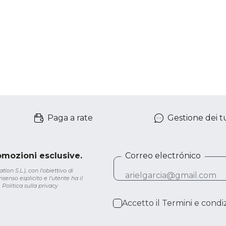
Paga a rate
Gestione dei tu
romozioni esclusive.
Correo electrónico
lon S.L.), con l'obiettivo di
senso esplicito e l'utente ha il
.
Politica sulla privacy
Accetto il
Termini e condiz