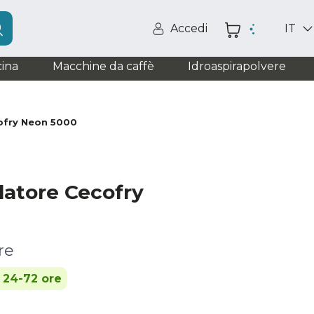
Accedi
IT
ina
Macchine da caffè
Idroaspirapolvere
cofry Neon 5000
ilatore Cecofry
re
n 24-72 ore