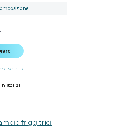
omposizione
a
rare
ezzo scende
n Italia!
.
ambio friggitrici