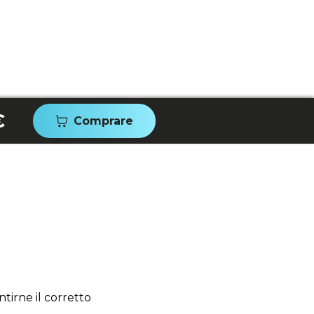
€
Comprare
tirne il corretto