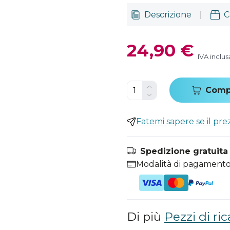
Descrizione
|
C
24,90 €
IVA inclus
Comp
Fatemi sapere se il pr
Spedizione gratuita i
Modalità di pagamento
Di più
Pezzi di ric