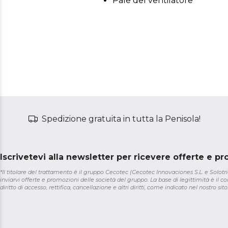
Pale del ventilatore
Spedizione gratuita in tutta la Penisola!
Iscrivetevi alla newsletter per ricevere offerte e p
*Il titolare del trattamento è il gruppo Cecotec (Cecotec Innovaciones S.L. e Solotriat
inviarvi offerte e promozioni delle società del gruppo. La base di legittimità è il con
diritto di accesso, rettifica, cancellazione e altri diritti, come indicato nel nostro sito