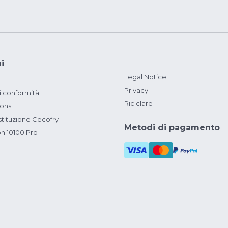
i
Legal Notice
Privacy
i conformità
Riciclare
ions
ituzione Cecofry
Metodi di pagamento
on 10100 Pro