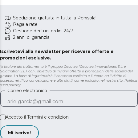
Spedizione gratuita in tutta la Penisola!
Paga a rate
Gestione dei tuoi ordini 24/7
2 anni di garanzia
Iscrivetevi alla newsletter per ricevere offerte e
promozioni esclusive.
*Il titolare del trattamento è il gruppo Cecotec (Cecotec Innovaciones S.L. e
Solotriatlon S.L.), con l'obiettivo di inviarvi offerte e promozioni delle società del
gruppo. La base di legittimità è il consenso esplicito e l'utente ha il diritto di
accesso, rettifica, cancellazione e altri diritti, come indicato nel nostro sito.
Politica
sulla privacy
Correo electrónico
Accetto il
Termini e condizioni
Mi iscrivo!