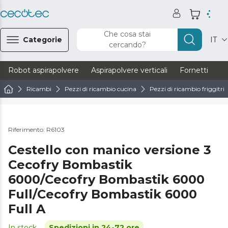
Che cosa stai
Categorie
IT
cercando?
Robot aspirapolvere
Aspirapolvere verticali
Fornetti
Ve
Ricambi
Pezzi di ricambio cucina
Pezzi di ricambio friggitric
Riferimento: R6103
Cestello con manico versione 3
Cecofry Bombastik
6000/Cecofry Bombastik 6000
Full/Cecofry Bombastik 6000
Full A
In stock
Spedizioni in 24-72 ore