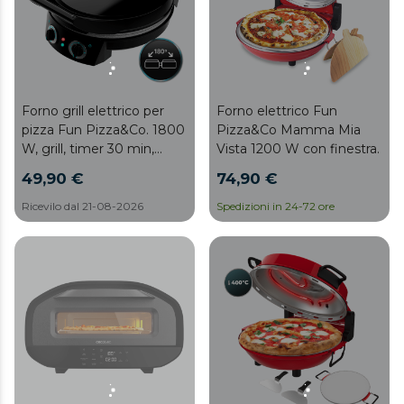
Forno grill elettrico per
Forno elettrico Fun
pizza Fun Pizza&Co. 1800
Pizza&Co Mamma Mia
W, grill, timer 30 min,
Vista 1200 W con finestra.
rivestimento RockStone,
49,90 €
74,90 €
temperatura regolabile,
apertura 180º con due
Ricevilo dal 21-08-2026
Spedizioni in 24-72 ore
piastre