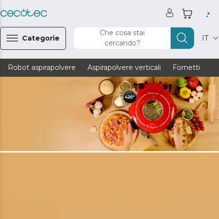
Che cosa stai
Categorie
IT
cercando?
Robot aspirapolvere
Aspirapolvere verticali
Fornetti
Ve