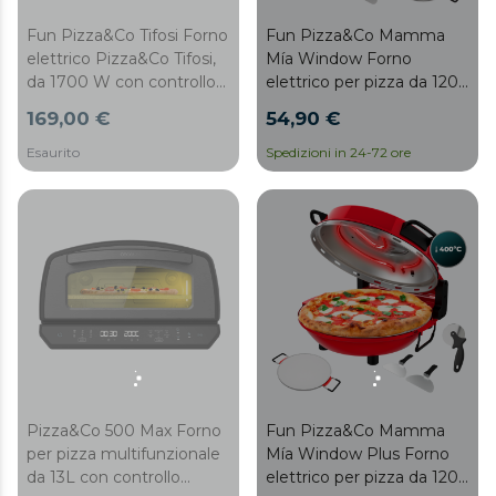
Fun Pizza&Co Tifosi Forno
Fun Pizza&Co Mamma
elettrico Pizza&Co Tifosi,
Mía Window Forno
da 1700 W con controllo
elettrico per pizza da 1200
digitale e acciaio rivestito.
W con finestra, timer,
169,00 €
54,90 €
temperatura regolabile e
pale in acciaio.
Esaurito
Spedizioni in 24-72 ore
Pizza&Co 500 Max Forno
Fun Pizza&Co Mamma
per pizza multifunzionale
Mía Window Plus Forno
da 13L con controllo
elettrico per pizza da 1200