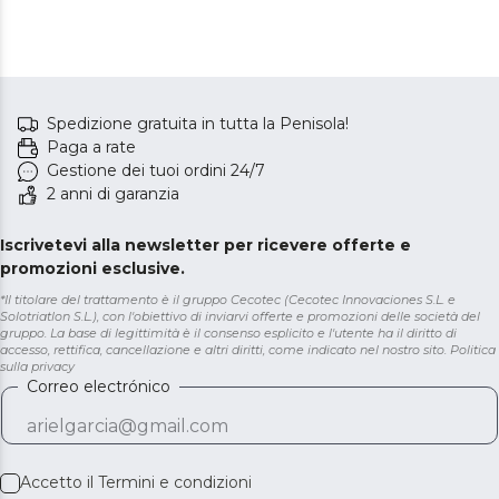
Spedizione gratuita in tutta la Penisola!
Paga a rate
Gestione dei tuoi ordini 24/7
2 anni di garanzia
Iscrivetevi alla newsletter per ricevere offerte e
promozioni esclusive.
*Il titolare del trattamento è il gruppo Cecotec (Cecotec Innovaciones S.L. e
Solotriatlon S.L.), con l'obiettivo di inviarvi offerte e promozioni delle società del
gruppo. La base di legittimità è il consenso esplicito e l'utente ha il diritto di
accesso, rettifica, cancellazione e altri diritti, come indicato nel nostro sito.
Politica
sulla privacy
Correo electrónico
Accetto il
Termini e condizioni