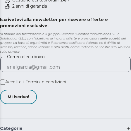
Gestione dei tuoi ordini 24/7
2 anni di garanzia
Iscrivetevi alla newsletter per ricevere offerte e
promozioni esclusive.
*Il titolare del trattamento è il gruppo Cecotec (Cecotec Innovaciones S.L. e
Solotriatlon S.L.), con l'obiettivo di inviarvi offerte e promozioni delle società del
gruppo. La base di legittimità è il consenso esplicito e l'utente ha il diritto di
accesso, rettifica, cancellazione e altri diritti, come indicato nel nostro sito.
Politica
sulla privacy
Correo electrónico
Accetto il
Termini e condizioni
Mi iscrivo!
Categorie