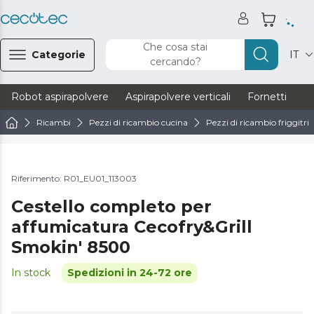
Che cosa stai
Categorie
IT
cercando?
Robot aspirapolvere
Aspirapolvere verticali
Fornetti
Ve
Ricambi
Pezzi di ricambio cucina
Pezzi di ricambio friggitric
Riferimento: R01_EU01_113003
Cestello completo per
affumicatura Cecofry&Grill
Smokin' 8500
In stock
Spedizioni in 24-72 ore