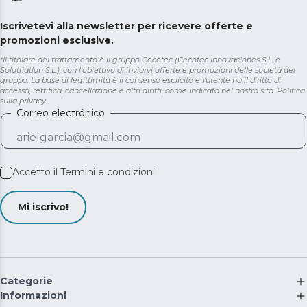
Iscrivetevi alla newsletter per ricevere offerte e
promozioni esclusive.
*Il titolare del trattamento è il gruppo Cecotec (Cecotec Innovaciones S.L. e
Solotriatlon S.L.), con l'obiettivo di inviarvi offerte e promozioni delle società del
gruppo. La base di legittimità è il consenso esplicito e l'utente ha il diritto di
accesso, rettifica, cancellazione e altri diritti, come indicato nel nostro sito.
Politica
sulla privacy
Correo electrónico
Accetto il
Termini e condizioni
Mi iscrivo!
Categorie
Informazioni