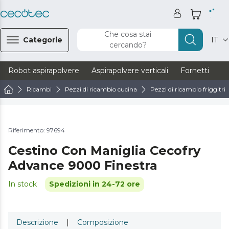
Che cosa stai
Categorie
IT
cercando?
Robot aspirapolvere
Aspirapolvere verticali
Fornetti
Ve
Ricambi
Pezzi di ricambio cucina
Pezzi di ricambio friggitric
Riferimento: 97694
Cestino Con Maniglia Cecofry
Advance 9000 Finestra
In stock
Spedizioni in 24-72 ore
Descrizione
|
Composizione