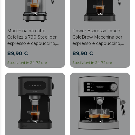
Power Espresso Touch
Macchina da caffè
ColdBrew Macchina per
Cafelizzia 790 Steel per
espresso e cappuccino,
espresso e cappuccino,
caffè freddo, con 20 bar e
braccio portafiltro con
89,90 €
89,90 €
montalatte regolabile.
doppio erogatore e due
filtri, 20 bar di pressione,
Spedizioni in 24-72 ore
Spedizioni in 24-72 ore
serbatoio estraibile di 1,2 L,
1350 W, acciaio