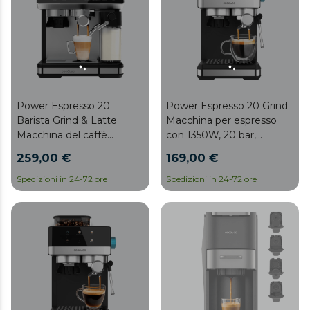
Power Espresso 20
Power Espresso 20 Grind
Barista Grind & Latte
Macchina per espresso
Macchina del caffè
con 1350W, 20 bar,
Espresso Barista con
serbatoio da 1,7L,
259,00 €
169,00 €
macinacaffè e serbatoio
macinatura regolabile
del latte.
Spedizioni in 24-72 ore
Spedizioni in 24-72 ore