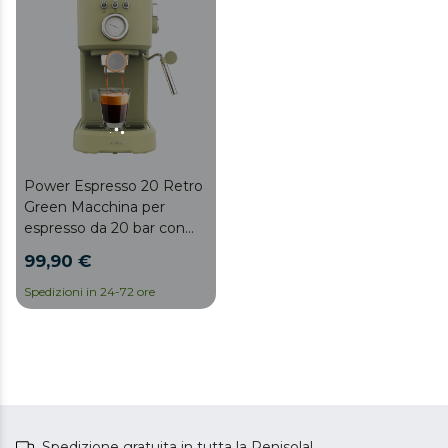
Power Espresso 20 Retro
Green Macchina per
espresso da 20 bar con
schiumatore.
99,90 €
Spedizioni in 24-72 ore
Spedizione gratuita in tutta la Penisola!