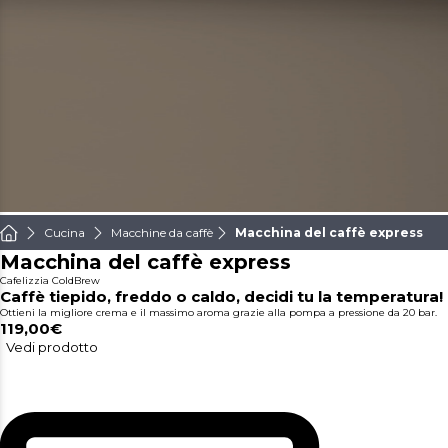
Cucina
Macchine da caffè
Macchina del caffè express
Macchina del caffè express
Cafelizzia ColdBrew
Caffè tiepido, freddo o caldo, decidi tu la temperatura!
Ottieni la migliore crema e il massimo aroma grazie alla pompa a pressione da 20 bar.
119,00€
Vedi prodotto