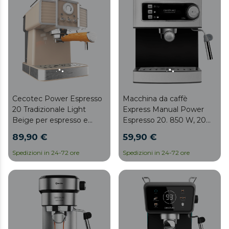
Cecotec Power Espresso
Macchina da caffè
20 Tradizionale Light
Express Manual Power
Beige per espresso e
Espresso 20. 850 W, 20
cappuccino, sistema di
bar di pressione, serbatoio
89,90 €
59,90 €
riscaldamento rapido
di 1,6 L, filtro con doppio
mediante Thermoblock,
erogatore, montalatte,
Spedizioni in 24-72 ore
Spedizioni in 24-72 ore
manometro PressurePro
superficie scaldatazze,
e montalatte orientabile.
finiture in acciaio
inossidabile