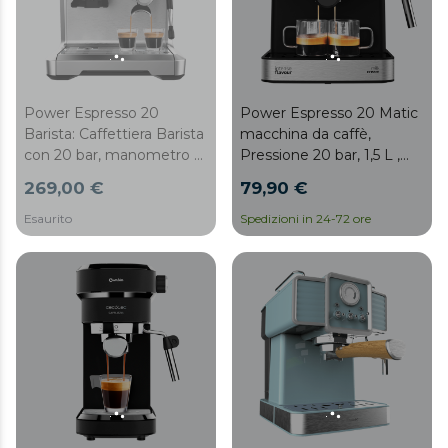
Power Espresso 20
Power Espresso 20 Matic
Barista: Caffettiera Barista
macchina da caffè,
con 20 bar, manometro e
Pressione 20 bar, 1,5 L ,
2 blocchi termici.
Filtro con doppio
269,00 €
79,90 €
erogatore, Montalatte,
superficie scaldatazze,
Esaurito
Spedizioni in 24-72 ore
comandi digitali, finiture in
acciaio inox, 850 W,
nero/argento