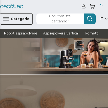
Che cosa stai
Categorie
IT
cercando?
Robot aspirapolvere
Aspirapolvere verticali
Fornetti
Ve