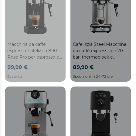
Accessorio filtro per
capsule.
Cafelizzia Steel Macchina
Macchina da caffè
da caffè express con 20
espresso Cafelizzia 890
bar, thermoblock e
Rose Pro per espresso e
montalatte.
cappuccino, dispone del
89,90 €
99,90 €
sistema di rapido
riscaldamento mediante
Esaurito
Spedizioni in 24-72 ore
Thermoblock, 20 bar,
Modalità Auto per 1 e 2
caffè, vaporizzatore
orientabile e canale
d’acqua per infusi e
manometro per misurare
la pressione.