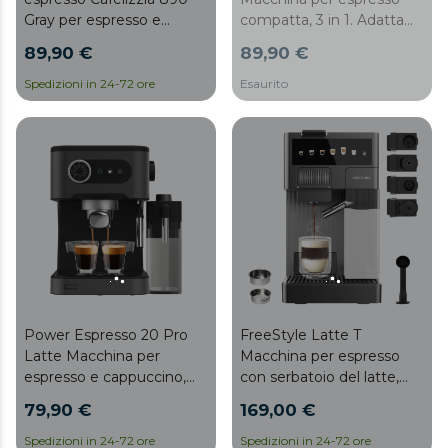
Gray per espresso e
compatta, 3 in 1. Adatta
cappuccino, dispone del
per caffè macinato, Dolce
89,90 €
89,90 €
sistema di rapido
Gusto e Nespresso.
riscaldamento mediante
Spedizioni in 24-72 ore
Esaurito
Thermoblock, 20 bar,
Modalità Auto per 1 e 2
caffè, vaporizzatore
orientabile e canale
d’acqua per infusi.
Power Espresso 20 Pro
FreeStyle Latte T
Latte Macchina per
Macchina per espresso
espresso e cappuccino,
con serbatoio del latte,
caffè freddo, con 20 bar e
compatta, 4 in 1. Adatta
79,90 €
169,00 €
montalatte regolabile.
per caffè macinato, Dolce
Gusto, Nespresso e K-fee.
Spedizioni in 24-72 ore
Spedizioni in 24-72 ore