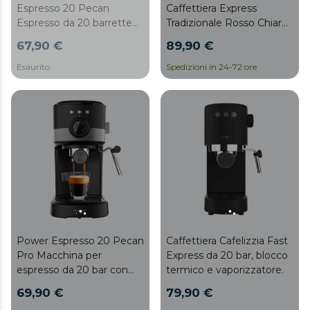
Espresso 20 Pecan
Caffettiera Express
Espresso da 20 barrette
Tradizionale Rosso Chiaro
con vaporizzatore.
Per Espresso e
67,90 €
89,90 €
Cappuccino, con 20 Bar,
Manometro e
Esaurito
Spedizioni in 24-72 ore
Vaporizzatore Regolabile.
Power Espresso 20 Pecan
Caffettiera Cafelizzia Fast
Pro Macchina per
Express da 20 bar, blocco
espresso da 20 bar con
termico e vaporizzatore.
schiumatore.
69,90 €
79,90 €