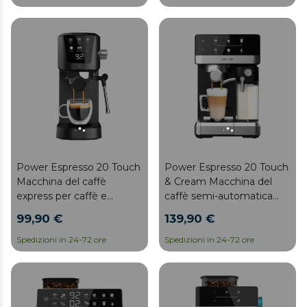
Power Espresso 20 Touch
Power Espresso 20 Touch
Macchina del caffè
& Cream Macchina del
express per caffè e
caffè semi-automatica
cappuccino, con 20 bar e
touch con serbatoio del
99,90 €
139,90 €
vaporizzatore orientabile.
latte.
Spedizioni in 24-72 ore
Spedizioni in 24-72 ore