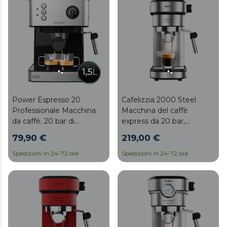
Cafelizzia 2000 Steel
Power Espresso 20
Macchina del caffè
Professionale Macchina
express da 20 bar,
da caffè. 20 bar di
thermoblock e
pressione, manometro,
219,00 €
79,90 €
vaporizzatore.
serbatoio di 1,5 L, filtro con
doppio erogatore,
Spedizioni in 24-72 ore
Spedizioni in 24-72 ore
montalatte, superficie
scaldatazze, finiture in
acciaio inossidabile, 850 W