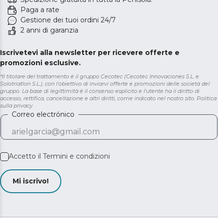
Paga a rate
Gestione dei tuoi ordini 24/7
2 anni di garanzia
Iscrivetevi alla newsletter per ricevere offerte e
promozioni esclusive.
*Il titolare del trattamento è il gruppo Cecotec (Cecotec Innovaciones S.L. e
Solotriatlon S.L.), con l'obiettivo di inviarvi offerte e promozioni delle società del
gruppo. La base di legittimità è il consenso esplicito e l'utente ha il diritto di
accesso, rettifica, cancellazione e altri diritti, come indicato nel nostro sito.
Politica
sulla privacy
Correo electrónico
Accetto il
Termini e condizioni
Mi iscrivo!