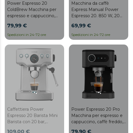
Power Espresso 20
Macchina da caffè
ColdBrew Macchina per
Express Manual Power
espresso e cappuccino,
Espresso 20. 850 W, 20
caffè freddo, con 20 bar e
bar di pressione, serbatoio
79,99 €
69,99 €
montalatte regolabile.
di 1,6 L, filtro con doppio
erogatore, montalatte,
Spedizioni in 24-72 ore
Spedizioni in 24-72 ore
superficie scaldatazze,
finiture in acciaio
inossidabile
Caffettiera Power
Power Espresso 20 Pro
Espresso 20 Barista Mini
Macchina per espresso e
Barista con 20 bar,
cappuccino, caffè freddo,
manometro e blocco
con 20 bar e montalatte
109,00 €
79,90 €