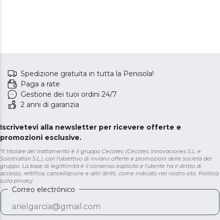
Spedizione gratuita in tutta la Penisola!
Paga a rate
Gestione dei tuoi ordini 24/7
2 anni di garanzia
Iscrivetevi alla newsletter per ricevere offerte e
promozioni esclusive.
*Il titolare del trattamento è il gruppo Cecotec (Cecotec Innovaciones S.L. e
Solotriatlon S.L.), con l'obiettivo di inviarvi offerte e promozioni delle società del
gruppo. La base di legittimità è il consenso esplicito e l'utente ha il diritto di
accesso, rettifica, cancellazione e altri diritti, come indicato nel nostro sito.
Politica
sulla privacy
Correo electrónico