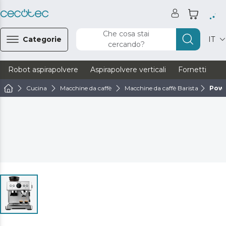
Che cosa stai
Categorie
IT
cercando?
Robot aspirapolvere
Aspirapolvere verticali
Fornetti
Ve
Cucina
Macchine da caffè
Macchine da caffè Barista
Powe