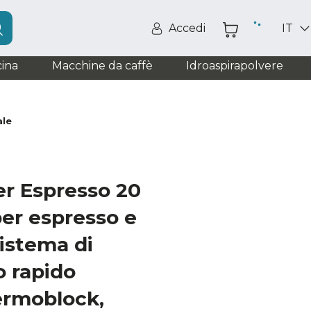
Accedi
IT
ina
Macchine da caffè
Idroaspirapolvere
ale
r Espresso 20
per espresso e
istema di
o rapido
rmoblock,