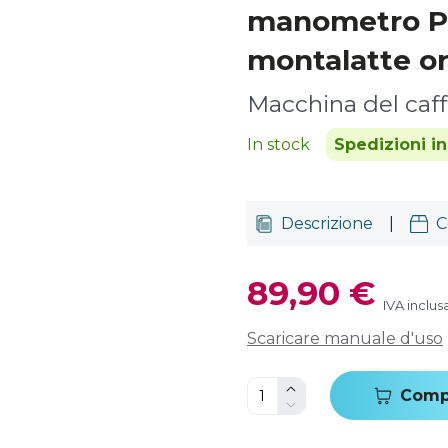
manometro P
montalatte or
Macchina del caf
In stock
Spedizioni i
Descrizione
|
C
89,90 €
IVA inclus
Scaricare manuale d'uso
Comp