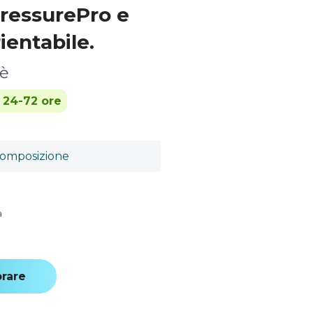
ressurePro e
ientabile.
fè
n 24-72 ore
omposizione
a
rare