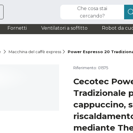
Che cosa stai
cercando?
Fornetti
Ventilatori a soffitto
Robot da cuc
è
Macchina del caffè express
Power Espresso 20 Tradizion
Riferimento: 01575
Cecotec Powe
Tradizionale 
cappuccino, s
riscaldament
mediante The