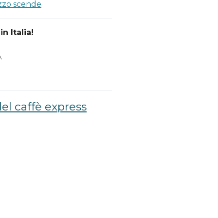
ezzo scende
n Italia!
.
el caffè express