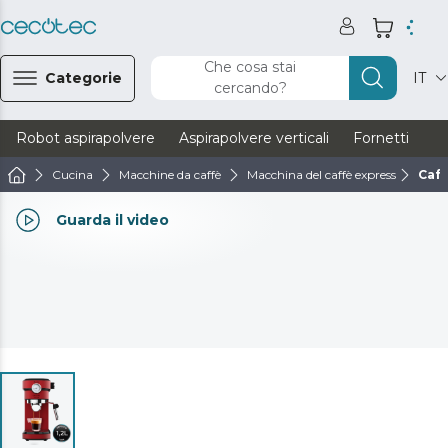
Che cosa stai
Categorie
IT
cercando?
Robot aspirapolvere
Aspirapolvere verticali
Fornetti
Ve
Cucina
Macchine da caffè
Macchina del caffè express
Cafe
Guarda il video