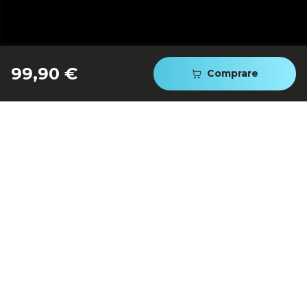
99,90 €
Comprare
La schiuma che rende
perfetto il tuo caffè