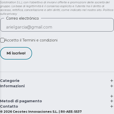
Solotriatlon S.L.), con l'obiettivo di inviarvi offerte e promozioni delle società del
gruppo. La base di legittimità è il consenso esplicito e l'utente ha il diritto di
accesso, rettifica, cancellazione e altri diritti, come indicato nel nostro sito.
Politica
sulla privacy
Correo electrónico
Accetto il
Termini e condizioni
Mi iscrivo!
Categorie
Informazioni
Metodi di pagamento
Contatto
©
2026
Cecotec Innovaciones S.L. | RII-AEE: 5537