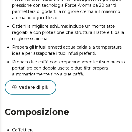
pressione con tecnologia Force Aroma da 20 bar ti
permetterà di goderti la migliore crema e il massimo
aroma ad ogni utilizzo.
Ottieni la migliore schiuma: include un montalatte
regolabile con protezione che struttura il latte e ti dà la
migliore schiuma.
Prepara gli infusi: emetti acqua calda alla temperatura
ideale per assaporare i tuoi infusi preferiti.
Prepara due caffè contemporaneamente: il suo braccio
portafiltro con doppia uscita e due filtri prepara
automaticamente fino a due caffè.
Grande capacità: dispone di un serbatoio dell'acqua
Vedere di più
estraibile con 1,2 litri di capacità.
Tazze sempre calde: contiene vassoio scaldatazze in
acciaio inox.
Composizione
Caffettiera