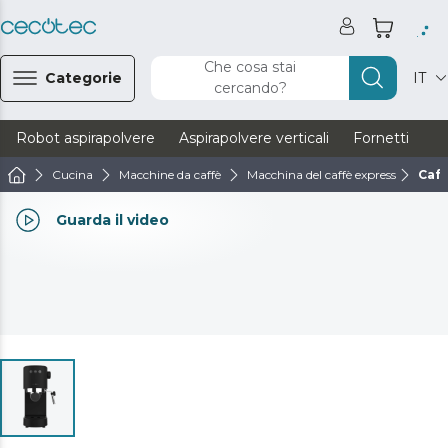
Che cosa stai
Categorie
IT
cercando?
Robot aspirapolvere
Aspirapolvere verticali
Fornetti
Ve
Cucina
Macchine da caffè
Macchina del caffè express
Cafe
Guarda il video