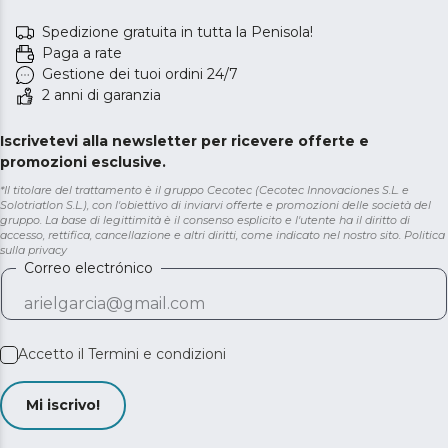
Spedizione gratuita in tutta la Penisola!
Paga a rate
Gestione dei tuoi ordini 24/7
2 anni di garanzia
Iscrivetevi alla newsletter per ricevere offerte e
promozioni esclusive.
*Il titolare del trattamento è il gruppo Cecotec (Cecotec Innovaciones S.L. e
Solotriatlon S.L.), con l'obiettivo di inviarvi offerte e promozioni delle società del
gruppo. La base di legittimità è il consenso esplicito e l'utente ha il diritto di
accesso, rettifica, cancellazione e altri diritti, come indicato nel nostro sito.
Politica
sulla privacy
Correo electrónico
Accetto il
Termini e condizioni
Mi iscrivo!