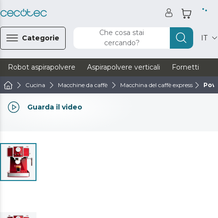
Che cosa stai
Categorie
IT
cercando?
Robot aspirapolvere
Aspirapolvere verticali
Fornetti
Ve
Cucina
Macchine da caffè
Macchina del caffè express
Powe
Guarda il video