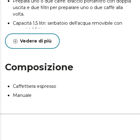
Prepara uno o due caffè: braccio portafiltro con doppia
uscita e due filtri per preparare uno o due caffè alla
volta.
Capacità 1,5 litri: serbatoio dell'acqua rimovibile con
capacità 1,5 litri.
Misurino: include misurino con pressino per caffè.
Vedere di più
Composizione
Caffettiera espresso
Manuale