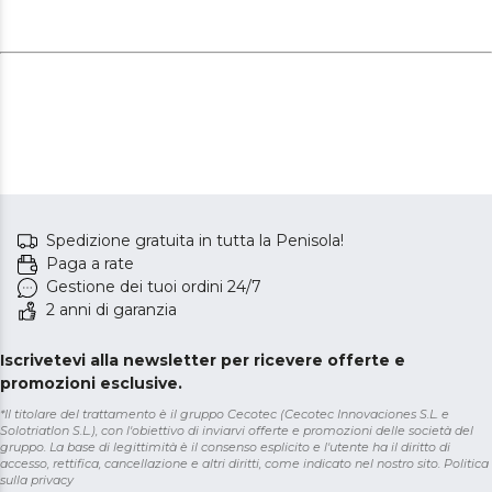
Spedizione gratuita in tutta la Penisola!
Paga a rate
Gestione dei tuoi ordini 24/7
2 anni di garanzia
Iscrivetevi alla newsletter per ricevere offerte e
promozioni esclusive.
*Il titolare del trattamento è il gruppo Cecotec (Cecotec Innovaciones S.L. e
Solotriatlon S.L.), con l'obiettivo di inviarvi offerte e promozioni delle società del
gruppo. La base di legittimità è il consenso esplicito e l'utente ha il diritto di
accesso, rettifica, cancellazione e altri diritti, come indicato nel nostro sito.
Politica
sulla privacy