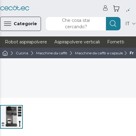
Che cosa stai
Categorie
IT
cercando?
Robot aspirapolvere
Aspirapolvere verticali
Fornetti
Ve
Cucina
Macchine da caffè
Macchine da caffè a capsule
Fre