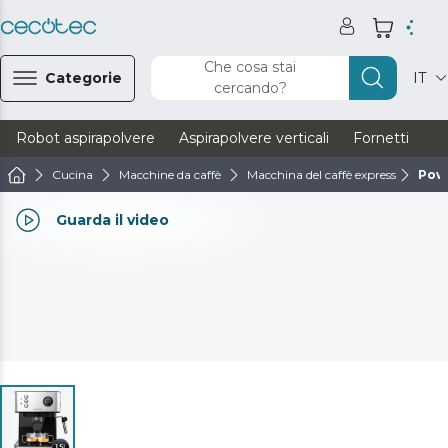
Che cosa stai
Categorie
IT
cercando?
Robot aspirapolvere
Aspirapolvere verticali
Fornetti
Ve
Cucina
Macchine da caffè
Macchina del caffè express
Powe
Guarda il video