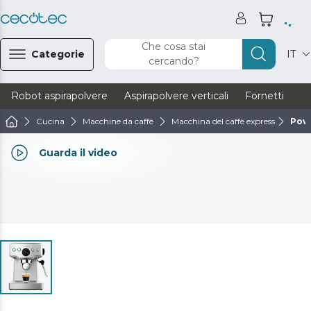
Che cosa stai
Categorie
IT
cercando?
Robot aspirapolvere
Aspirapolvere verticali
Fornetti
Ve
Cucina
Macchine da caffè
Macchina del caffè express
Powe
Guarda il video