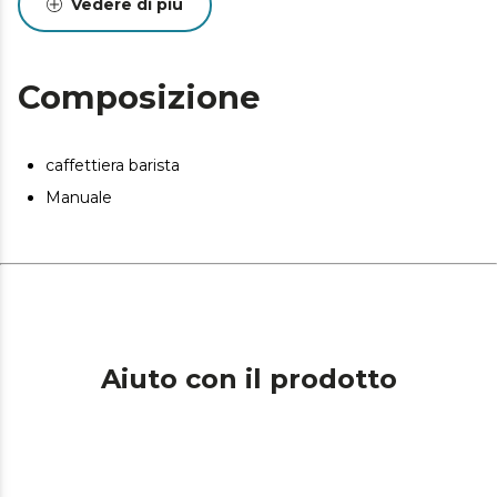
Vedere di più
Riscaldamento rapido: con il suo sistema di
riscaldamento Thermoblock garantirai che la
temperatura rimanga nell'intervallo ottimale per
Composizione
ottenere il miglior caffè.
caffettiera barista
Manuale
Aiuto con il prodotto