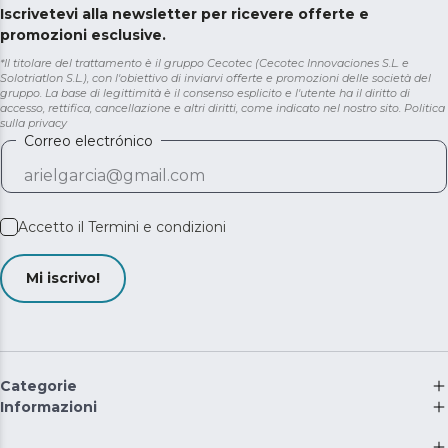
Iscrivetevi alla newsletter per ricevere offerte e
promozioni esclusive.
*Il titolare del trattamento è il gruppo Cecotec (Cecotec Innovaciones S.L. e
Solotriatlon S.L.), con l'obiettivo di inviarvi offerte e promozioni delle società del
gruppo. La base di legittimità è il consenso esplicito e l'utente ha il diritto di
accesso, rettifica, cancellazione e altri diritti, come indicato nel nostro sito.
Politica
sulla privacy
Correo electrónico
Accetto il
Termini e condizioni
Mi iscrivo!
Categorie
Informazioni