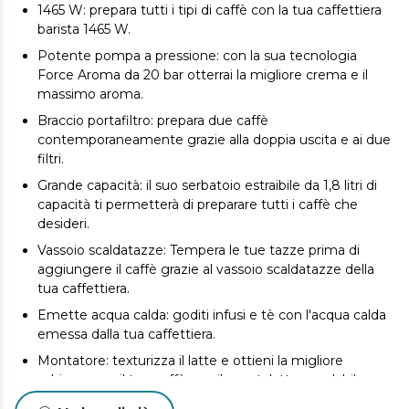
1465 W: prepara tutti i tipi di caffè con la tua caffettiera
barista 1465 W.
Potente pompa a pressione: con la sua tecnologia
Force Aroma da 20 bar otterrai la migliore crema e il
massimo aroma.
Braccio portafiltro: prepara due caffè
contemporaneamente grazie alla doppia uscita e ai due
filtri.
Grande capacità: il suo serbatoio estraibile da 1,8 litri di
capacità ti permetterà di preparare tutti i caffè che
desideri.
Vassoio scaldatazze: Tempera le tue tazze prima di
aggiungere il caffè grazie al vassoio scaldatazze della
tua caffettiera.
Emette acqua calda: goditi infusi e tè con l'acqua calda
emessa dalla tua caffettiera.
Montatore: texturizza il latte e ottieni la migliore
schiuma per il tuo caffè con il montalatte regolabile con
protezione.