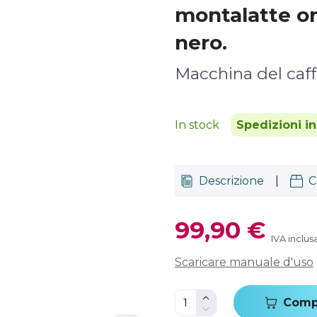
montalatte ori
nero.
Macchina del caf
In stock
Spedizioni i
Descrizione
|
C
99,90 €
IVA inclus
Scaricare manuale d'uso
Comp