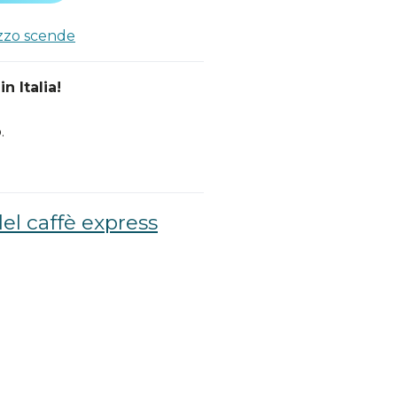
ezzo scende
n Italia!
.
el caffè express