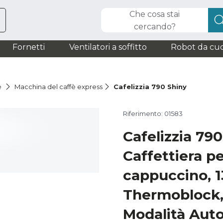
Che cosa stai
cercando?
Fornetti
Ventilatori a soffitto
Robot da cuc
è
Macchina del caffè express
Cafelizzia 790 Shiny
Riferimento: 01583
Cafelizzia 790
Caffettiera p
cappuccino, 
Thermoblock,
Modalità Auto 