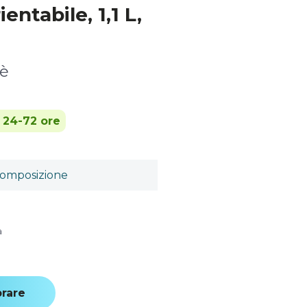
entabile, 1,1 L,
fè
n 24-72 ore
omposizione
a
rare