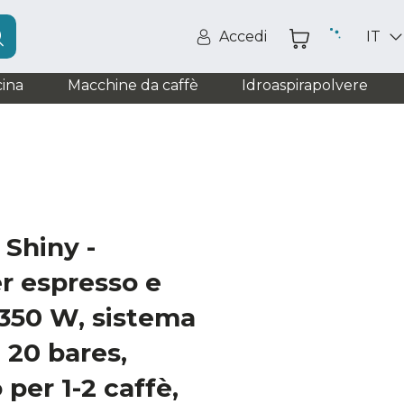
Accedi
IT
ina
Macchine da caffè
Idroaspirapolvere
 Shiny -
er espresso e
1350 W, sistema
 20 bares,
per 1-2 caffè,