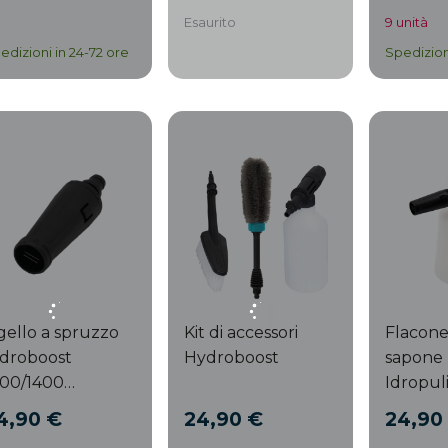
Esaurito
9 unità
edizioni in 24-72 ore
Spedizion
ello a spruzzo
Kit di accessori
Flacone
idroboost
Hydroboost
sapone
400/1400
Idropuli
asymove/1500/1500
4,90 €
24,90 €
24,90
asymove/1600