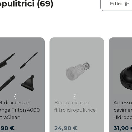
pulitrici (69)
Filtri
t di accessori
Beccuccio con
Accesso
onga Triton 4000
filtro idropulitrice
pavimen
traClean
Hidrobo
,90 €
24,90 €
31,90 