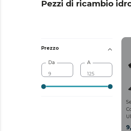
Pezzi di ricambio idro
Prezzo
Da
A
Se
C
Ul
9