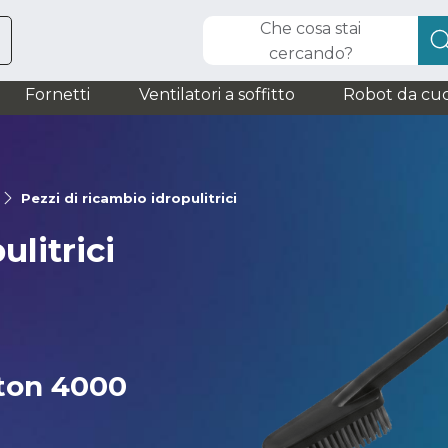
Che cosa stai
cercando?
Fornetti
Ventilatori a soffitto
Robot da cuc
Pezzi di ricambio idropulitrici
ulitrici
iton 4000