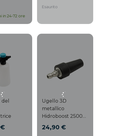
Esaurito
i in 24-72 ore
 del
Ugello 3D
metallico
trice
Hidroboost 2500
Home&Car/3200
 €
24,90 €
Induction