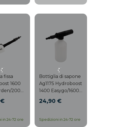
 fissa
Bottiglia di sapone
oost 1600
Ag1175 Hydroboost
rden/2000
1400 Easygo/1600
rden
Car&Garden/2000
 €
24,90 €
00
Car&Garden Pro
eclean
i in 24-72 ore
Spedizioni in 24-72 ore