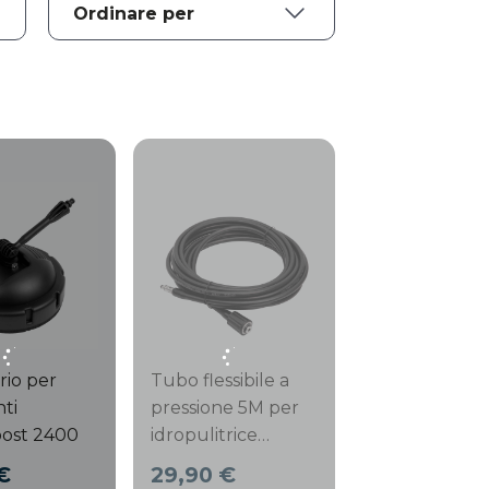
rio per
Tubo flessibile a
ti
pressione 5M per
ost 2400
idropulitrice
HidroBoost 1800
€
29,90 €