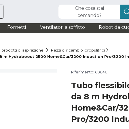
Che cosa stai
cercando?
Fornetti
Ventilatori a soffitto
Robot da cuc
 prodotti di aspirazione
Pezzi di ricambio idropulitrici
da 8 m Hydroboost 2500 Home&Car/3200 Induction Pro/3200 I
Riferimento: 60846
Tubo flessibil
da 8 m Hydro
Home&Car/32
Pro/3200 Ind