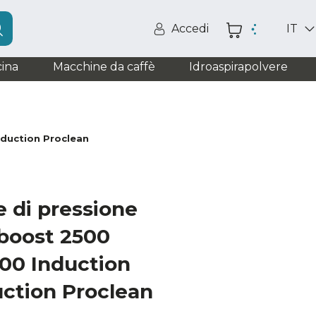
Accedi
IT
ina
Macchine da caffè
Idroaspirapolvere
nduction Proclean
e di pressione
boost 2500
00 Induction
uction Proclean