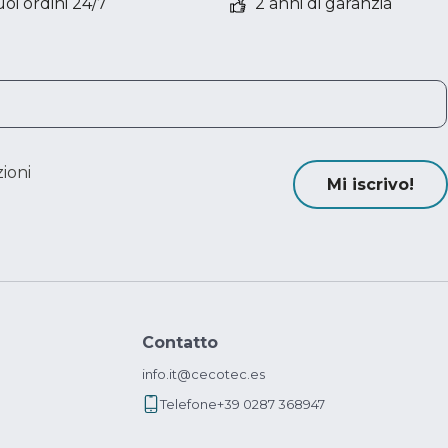
oi ordini 24/7
2 anni di garanzia
ioni
Mi iscrivo!
Contatto
info.it@cecotec.es
Telefone
+39 0287 368947