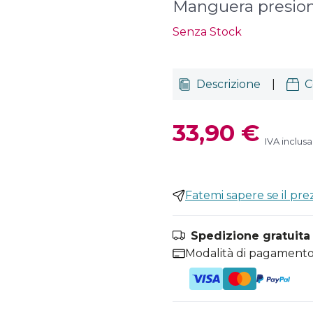
Manguera presi
Senza Stock
Descrizione
|
C
33,90 €
IVA inclusa
Fatemi sapere se il pr
Spedizione gratuita i
Modalità di pagamento