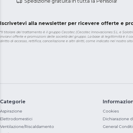
Spedizione gratuita in tutta la Penisola!
Iscrivetevi alla newsletter per ricevere offerte e p
*Il titolare del trattamento è il gruppo Cecotec (Cecotec Innovaciones S.L. e Solotriat
inviarvi offerte e promozioni delle società del gruppo. La base di legittimità è il con
diritto di accesso, rettifica, cancellazione e altri diritti, come indicato nel nostro sito
Categorie
Informazion
Aspirazione
Cookies
Elettrodomestici
Dichiarazione d
Ventilazione/Riscaldamento
General Condit