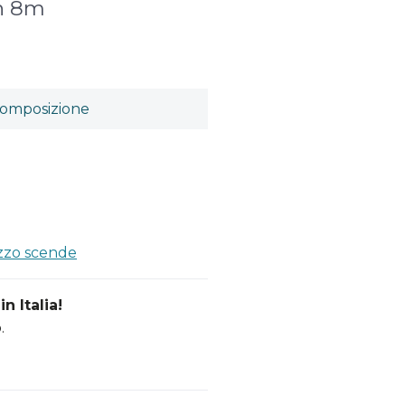
on 8m
omposizione
ezzo scende
n Italia!
.