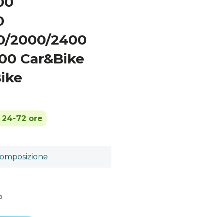
00
0
0/2000/2400
00 Car&Bike
ike
n 24-72 ore
omposizione
a