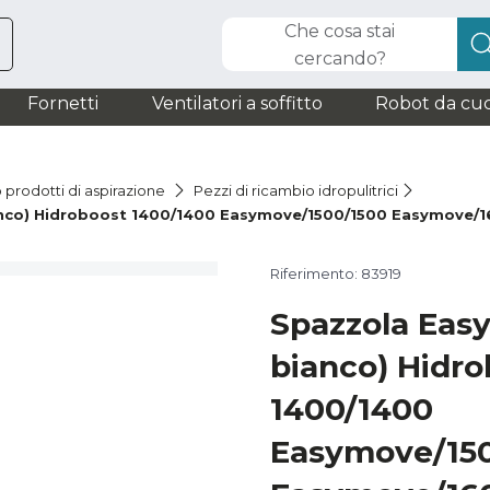
Che cosa stai
cercando?
Fornetti
Ventilatori a soffitto
Robot da cuc
 prodotti di aspirazione
Pezzi di ricambio idropulitrici
ianco) Hidroboost 1400/1400 Easymove/1500/1500 Easymove
Riferimento: 83919
Spazzola Easy
bianco) Hidro
1400/1400
Easymove/15