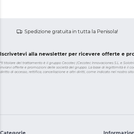
Spedizione gratuita in tutta la Penisola!
Iscrivetevi alla newsletter per ricevere offerte e p
*Il titolare del trattamento è il gruppo Cecotec (Cecotec Innovaciones S.L. e Solotriat
inviarvi offerte e promozioni delle società del gruppo. La base di legittimità è il con
diritto di accesso, rettifica, cancellazione e altri diritti, come indicato nel nostro sito
Categorie
Informazion