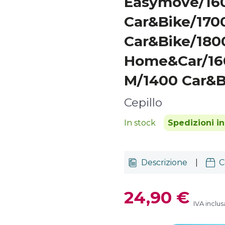
Easymove/16
Car&Bike/170
Car&Bike/180
Home&Car/16
M/1400 Car&B
Cepillo
In stock
Spedizioni i
Descrizione
|
C
24,90 €
IVA inclus