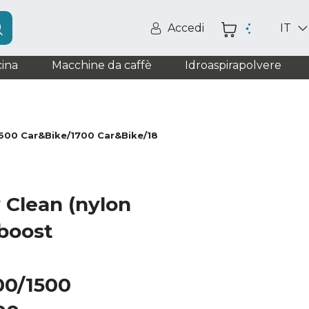
Accedi
IT
ina
Macchine da caffè
Idroaspirapolvere
/1600 Car&Bike/1700 Car&Bike/1800/2000/2400 Home&Car/160
 Clean (nylon
boost
00/1500