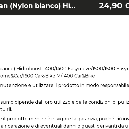
24,90 
Spazzola Easy Clean (Nylon bianco) Hidroboost 1400/1400 Easymove/1500/1500 Easymove/1600 Car&Bike/1700 Car&Bike/1800/2000/2400 Home&Car/1600 Car&Bike M/1400 Car&Bike
 bianco) Hidroboost 1400/1400 Easymove/1500/1500 Eas
ome&Car/1600 Car&Bike M/1400 Car&Bike
utenzione e utilizzare il prodotto in modo responsabile 
nsumo dipende dal loro utilizzo e dalle condizioni di puli
uirli.
 il prodotto mentre è in vigore la garanzia, poiché ciò inv
la riparazione e di eventuali danni o guasti derivanti da 