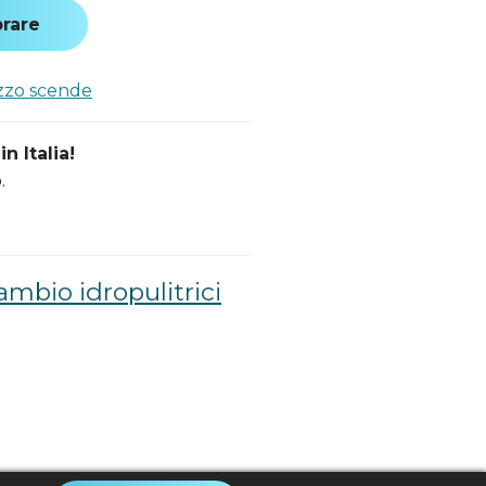
rare
ezzo scende
n Italia!
.
cambio idropulitrici