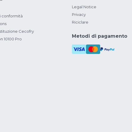
Legal Notice
Privacy
i conformità
Riciclare
ions
ituzione Cecofry
Metodi di pagamento
on 10100 Pro