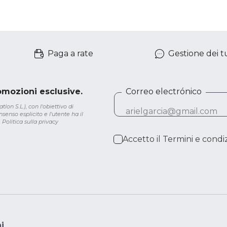
Paga a rate
Gestione dei tu
romozioni esclusive.
Correo electrónico
lon S.L.), con l'obiettivo di
senso esplicito e l'utente ha il
.
Politica sulla privacy
Accetto il
Termini e condiz
i