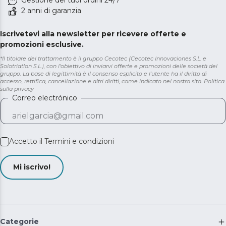
Gestione dei tuoi ordini 24/7
2 anni di garanzia
Iscrivetevi alla newsletter per ricevere offerte e
promozioni esclusive.
*Il titolare del trattamento è il gruppo Cecotec (Cecotec Innovaciones S.L. e
Solotriatlon S.L.), con l'obiettivo di inviarvi offerte e promozioni delle società del
gruppo. La base di legittimità è il consenso esplicito e l'utente ha il diritto di
accesso, rettifica, cancellazione e altri diritti, come indicato nel nostro sito.
Politica
sulla privacy
Correo electrónico
Accetto il
Termini e condizioni
Mi iscrivo!
Categorie