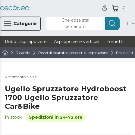
Che cosa stai
Categorie
IT
cercando?
Robot aspirapolvere
Aspirapolvere verticali
Fornetti
Ve
Ricambi
Pezzi di ricambio prodotti di aspirazione
Pezzi di ri
Riferimento: 94915
Ugello Spruzzatore Hydroboost
1700 Ugello Spruzzatore
Car&Bike
In stock
Spedizioni in 24-72 ore