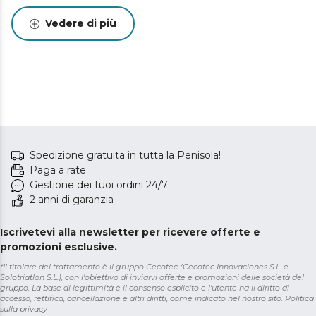
Vedere di più
Spedizione gratuita in tutta la Penisola!
Paga a rate
Gestione dei tuoi ordini 24/7
2 anni di garanzia
Iscrivetevi alla newsletter per ricevere offerte e
promozioni esclusive.
*Il titolare del trattamento è il gruppo Cecotec (Cecotec Innovaciones S.L. e
Solotriatlon S.L.), con l'obiettivo di inviarvi offerte e promozioni delle società del
gruppo. La base di legittimità è il consenso esplicito e l'utente ha il diritto di
accesso, rettifica, cancellazione e altri diritti, come indicato nel nostro sito.
Politica
sulla privacy