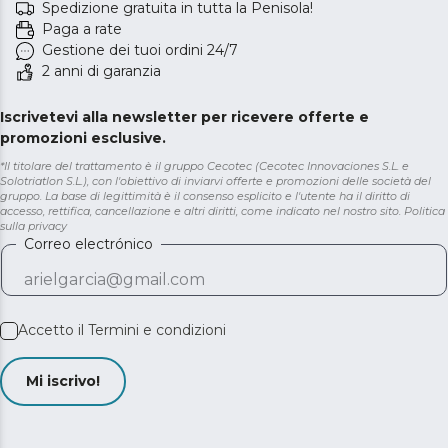
Spedizione gratuita in tutta la Penisola!
Paga a rate
Gestione dei tuoi ordini 24/7
2 anni di garanzia
Iscrivetevi alla newsletter per ricevere offerte e
promozioni esclusive.
*Il titolare del trattamento è il gruppo Cecotec (Cecotec Innovaciones S.L. e
Solotriatlon S.L.), con l'obiettivo di inviarvi offerte e promozioni delle società del
gruppo. La base di legittimità è il consenso esplicito e l'utente ha il diritto di
accesso, rettifica, cancellazione e altri diritti, come indicato nel nostro sito.
Politica
sulla privacy
Correo electrónico
Accetto il
Termini e condizioni
Mi iscrivo!