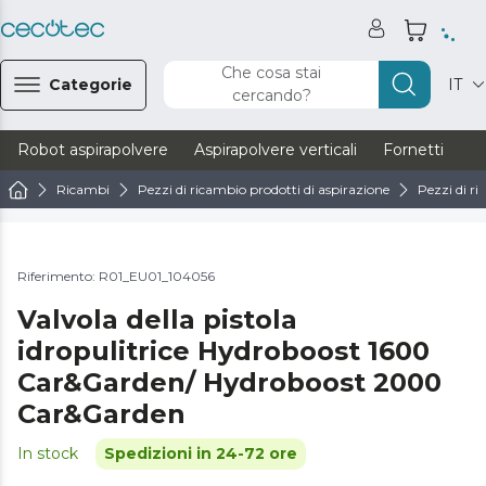
Che cosa stai
Categorie
IT
cercando?
Robot aspirapolvere
Aspirapolvere verticali
Fornetti
Ve
Ricambi
Pezzi di ricambio prodotti di aspirazione
Pezzi di ri
Riferimento: R01_EU01_104056
Valvola della pistola
idropulitrice Hydroboost 1600
Car&Garden/ Hydroboost 2000
Car&Garden
In stock
Spedizioni in 24-72 ore