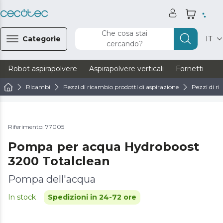
Che cosa stai
Categorie
IT
cercando?
Robot aspirapolvere
Aspirapolvere verticali
Fornetti
Ve
Ricambi
Pezzi di ricambio prodotti di aspirazione
Pezzi di ri
Riferimento: 77005
Pompa per acqua Hydroboost
3200 Totalclean
Pompa dell'acqua
In stock
Spedizioni in 24-72 ore