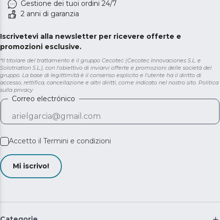
Gestione dei tuoi ordini 24/7
2 anni di garanzia
Iscrivetevi alla newsletter per ricevere offerte e
promozioni esclusive.
*Il titolare del trattamento è il gruppo Cecotec (Cecotec Innovaciones S.L. e
Solotriatlon S.L.), con l'obiettivo di inviarvi offerte e promozioni delle società del
gruppo. La base di legittimità è il consenso esplicito e l'utente ha il diritto di
accesso, rettifica, cancellazione e altri diritti, come indicato nel nostro sito.
Politica
sulla privacy
Correo electrónico
Accetto il
Termini e condizioni
Mi iscrivo!
Categorie