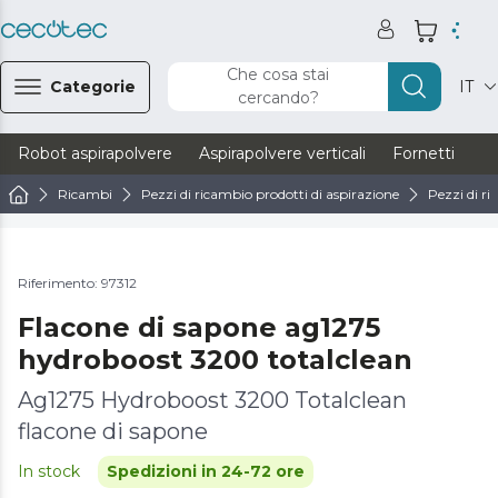
Che cosa stai
Categorie
IT
cercando?
Robot aspirapolvere
Aspirapolvere verticali
Fornetti
Ve
Ricambi
Pezzi di ricambio prodotti di aspirazione
Pezzi di ri
Riferimento: 97312
Flacone di sapone ag1275
hydroboost 3200 totalclean
Ag1275 Hydroboost 3200 Totalclean
flacone di sapone
In stock
Spedizioni in 24-72 ore