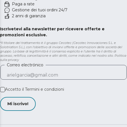
Paga a rate
Gestione dei tuoi ordini 24/7
2 anni di garanzia
Iscrivetevi alla newsletter per ricevere offerte e
promozioni esclusive.
*Il titolare del trattamento è il gruppo Cecotec (Cecotec Innovaciones S.L. e
Solotriatlon S.L.), con l'obiettivo di inviarvi offerte e promozioni delle società del
gruppo. La base di legittimità è il consenso esplicito e l'utente ha il diritto di
accesso, rettifica, cancellazione e altri diritti, come indicato nel nostro sito.
Politica
sulla privacy
Correo electrónico
Accetto il
Termini e condizioni
Mi iscrivo!