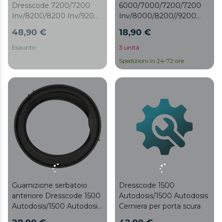
Dresscode 7200/7200
6000/7000/7200/7200
Inv/8200/8200 Inv/9200
Inv/8000/8200//9200
Inv
Inv//6000N/7000D/7300
48,90 €
18,90 €
Inverter A/9300 Inverter
A/ 8300 Inverter A/ 740
Esaurito
3 unità
Bi Inverter A/ 840 Bi
Spedizioni in 24-72 ore
Inverter A/ 940 Bi
Inverter A/ 9300 Inverter
Maxx A/ 8300 Inverter
Maxx A
Guarnizione serbatoio
Dresscode 1500
anteriore Dresscode 1500
Autodosis/1500 Autodosis
Autodosis/1500 Autodosis
Cerniera per porta scura
Dark