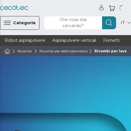
Che cosa stai
Categorie
IT
cercando?
Robot aspirapolvere
Aspirapolvere verticali
Fornetti
Ve
Ricambi
Ricambi per elettrodomestici
Ricambi per lavatri