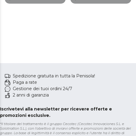
Dresscode 10800
Inverter Ice Blue A/10800
Inverter A/10800 Inverter
Steel A
Spedizione gratuita in tutta la Penisola!
Paga a rate
Gestione dei tuoi ordini 24/7
2 anni di garanzia
Iscrivetevi alla newsletter per ricevere offerte e
promozioni esclusive.
*Il titolare del trattamento è il gruppo Cecotec (Cecotec Innovaciones S.L. e
Solotriatlon S.L.), con l'obiettivo di inviarvi offerte e promozioni delle società del
gruppo. La base di legittimità è il consenso esplicito e l'utente ha il diritto di