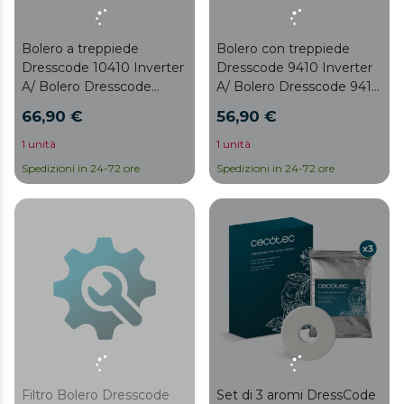
Bolero a treppiede
Bolero con treppiede
Dresscode 10410 Inverter
Dresscode 9410 Inverter
A/ Bolero Dresscode
A/ Bolero Dresscode 9410
10410 Inverter Steel A/
Inverter Steel A
66,90 €
56,90 €
Bolero Dresscode 12410
Inverter A-10%/ Bolero
1 unità
1 unità
Dresscode 12410 Inverter
Spedizioni in 24-72 ore
Spedizioni in 24-72 ore
Steel A/ Bolero Dresscode
12500 Inverter/ Bolero
Dresscode 12500 Inverter
Steel
Filtro Bolero Dresscode
Set di 3 aromi DressCode