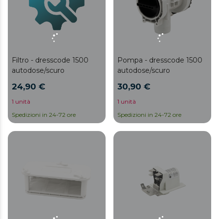
Filtro - dresscode 1500
Pompa - dresscode 1500
autodose/scuro
autodose/scuro
24,90 €
30,90 €
1 unità
1 unità
Spedizioni in 24-72 ore
Spedizioni in 24-72 ore