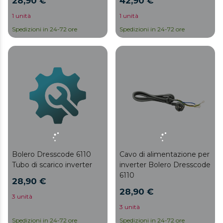
28,90 €
42,90 €
1 unità
1 unità
Spedizioni in 24-72 ore
Spedizioni in 24-72 ore
Bolero Dresscode 6110
Cavo di alimentazione per
Tubo di scarico inverter
inverter Bolero Dresscode
6110
28,90 €
28,90 €
3 unità
3 unità
Spedizioni in 24-72 ore
Spedizioni in 24-72 ore