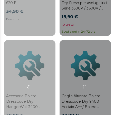
620 E
Dry Fresh per asciugatrici
Serie 3500V / 3600V /
34,90 €
3800C e 3800C
19,90 €
Connected
Esaurito
10 unità
Spedizioni in 24-72 ore
Accesorio Bolero
Griglia filtrante Bolero
DressCode Dry
Dresscode Dry 9400
HangerWall 3400
Acciaio A++/ Bolero
Accessorio di montaggio
Dresscode Dry 9400