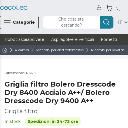
Che cosa stai
Categorie
IT
cercando?
Robot aspirapolvere
Aspirapolvere verticali
Fornetti
Ve
Ricambi
Ricambi per elettrodomestici
Ricambi per lavatrici e
Riferimento: R6175
Griglia filtro Bolero Dresscode
Dry 8400 Acciaio A++/ Bolero
Dresscode Dry 9400 A++
Griglia filtro
In stock
Spedizioni in 24-72 ore