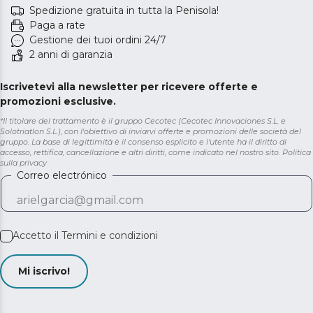
Spedizione gratuita in tutta la Penisola!
Paga a rate
Gestione dei tuoi ordini 24/7
2 anni di garanzia
Iscrivetevi alla newsletter per ricevere offerte e
promozioni esclusive.
*Il titolare del trattamento è il gruppo Cecotec (Cecotec Innovaciones S.L. e
Solotriatlon S.L.), con l'obiettivo di inviarvi offerte e promozioni delle società del
gruppo. La base di legittimità è il consenso esplicito e l'utente ha il diritto di
accesso, rettifica, cancellazione e altri diritti, come indicato nel nostro sito.
Politica
sulla privacy
Correo electrónico
Accetto il
Termini e condizioni
Mi iscrivo!