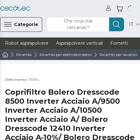
Che cosa stai
Categorie
IT
cercando?
Robot aspirapolvere
Aspirapolvere verticali
Fornetti
Ve
Ricambi
Ricambi per elettrodomestici
Ricambi per lavatrici e
Riferimento: 70114
Coprifiltro Bolero Dresscode
8500 Inverter Acciaio A/9500
Inverter Acciaio A/10500
Inverter Acciaio A/ Bolero
Dresscode 12410 Inverter
Acciaio A-10%/ Bolero Dresscode