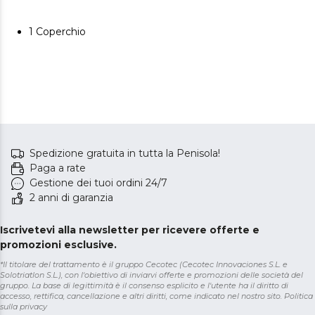
1 Coperchio
Spedizione gratuita in tutta la Penisola!
Paga a rate
Gestione dei tuoi ordini 24/7
2 anni di garanzia
Iscrivetevi alla newsletter per ricevere offerte e
promozioni esclusive.
*Il titolare del trattamento è il gruppo Cecotec (Cecotec Innovaciones S.L. e
Solotriatlon S.L.), con l'obiettivo di inviarvi offerte e promozioni delle società del
gruppo. La base di legittimità è il consenso esplicito e l'utente ha il diritto di
accesso, rettifica, cancellazione e altri diritti, come indicato nel nostro sito.
Politica
sulla privacy