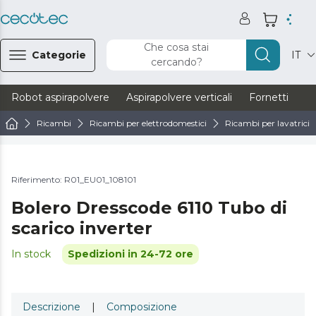
Che cosa stai
Categorie
IT
cercando?
Robot aspirapolvere
Aspirapolvere verticali
Fornetti
Ve
Ricambi
Ricambi per elettrodomestici
Ricambi per lavatrici e
Riferimento: R01_EU01_108101
Bolero Dresscode 6110 Tubo di
scarico inverter
In stock
Spedizioni in 24-72 ore
Descrizione
|
Composizione