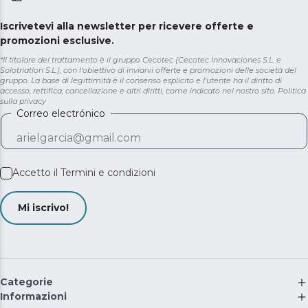
Iscrivetevi alla newsletter per ricevere offerte e
promozioni esclusive.
*Il titolare del trattamento è il gruppo Cecotec (Cecotec Innovaciones S.L. e
Solotriatlon S.L.), con l'obiettivo di inviarvi offerte e promozioni delle società del
gruppo. La base di legittimità è il consenso esplicito e l'utente ha il diritto di
accesso, rettifica, cancellazione e altri diritti, come indicato nel nostro sito.
Politica
sulla privacy
Correo electrónico
Accetto il
Termini e condizioni
Mi iscrivo!
Categorie
Informazioni