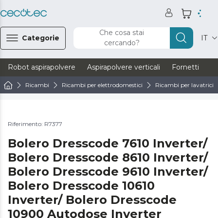
Che cosa stai
Categorie
IT
cercando?
Robot aspirapolvere
Aspirapolvere verticali
Fornetti
Ve
Ricambi
Ricambi per elettrodomestici
Ricambi per lavatrici e
Riferimento: R7377
Bolero Dresscode 7610 Inverter/
Bolero Dresscode 8610 Inverter/
Bolero Dresscode 9610 Inverter/
Bolero Dresscode 10610
Inverter/ Bolero Dresscode
10900 Autodose Inverter