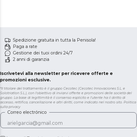
Spedizione gratuita in tutta la Penisola!
Paga a rate
Gestione dei tuoi ordini 24/7
2 anni di garanzia
Iscrivetevi alla newsletter per ricevere offerte e
promozioni esclusive.
*Il titolare del trattamento è il gruppo Cecotec (Cecotec Innovaciones S.L. e
Solotriatlon S.L.), con l'obiettivo di inviarvi offerte e promozioni delle società del
gruppo. La base di legittimità è il consenso esplicito e l'utente ha il diritto di
accesso, rettifica, cancellazione e altri diritti, come indicato nel nostro sito.
Politica
sulla privacy
Correo electrónico