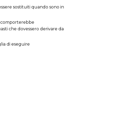
 essere sostituiti quando sono in
 ne comporterebbe
guasti che dovessero derivare da
glia di eseguire