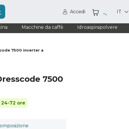
Accedi
IT
ina
Macchine da caffè
Idroaspirapolvere
code 7500 inverter a
Dresscode 7500
n 24-72 ore
omposizione