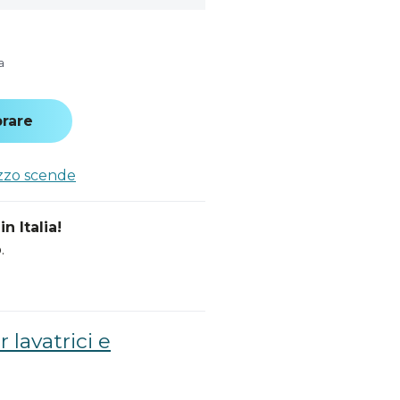
a
rare
ezzo scende
n Italia!
.
 lavatrici e