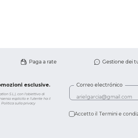
Paga a rate
Gestione dei tu
romozioni esclusive.
Correo electrónico
lon S.L.), con l'obiettivo di
senso esplicito e l'utente ha il
.
Politica sulla privacy
Accetto il
Termini e condiz