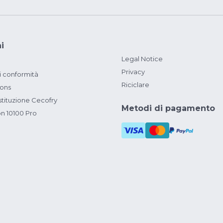
i
Legal Notice
Privacy
i conformità
Riciclare
ions
ituzione Cecofry
Metodi di pagamento
on 10100 Pro