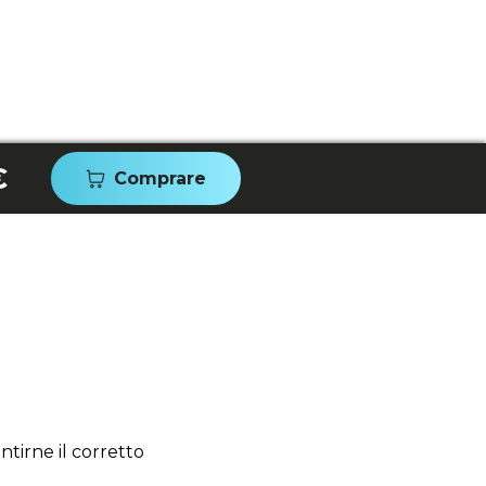
€
Comprare
tirne il corretto