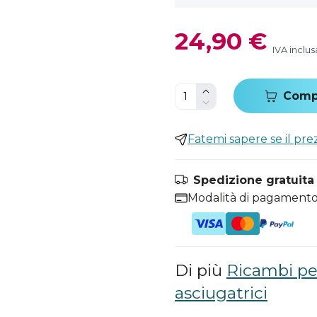
24,90 €
IVA inclus
Comp
Fatemi sapere se il pr
Spedizione gratuita i
Modalità di pagamento
Di più
Ricambi per
asciugatrici