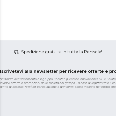
Spedizione gratuita in tutta la Penisola!
Iscrivetevi alla newsletter per ricevere offerte e p
*Il titolare del trattamento è il gruppo Cecotec (Cecotec Innovaciones S.L. e Solotriat
inviarvi offerte e promozioni delle società del gruppo. La base di legittimità è il con
diritto di accesso, rettifica, cancellazione e altri diritti, come indicato nel nostro sito