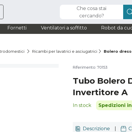
Che cosa stai
cercando?
Fornetti
Ventilatori a soffitto
Robot da cuc
ttrodomestici
Ricambi per lavatrici e asciugatrici
Bolero dress
Riferimento: 70153
Tubo Bolero 
Invertitore A
In stock
Spedizioni i
Descrizione
|
C