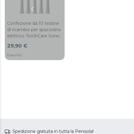
Confezione da 10 testine
di ricambio per spazzolino
elettrico ToothCare Sonic.
29,90 €
Esaurito
Spedizione gratuita in tutta la Penisola!