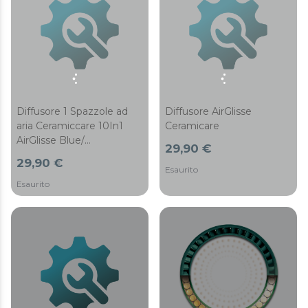
Diffusore 1 Spazzole ad
Diffusore AirGlisse
aria Ceramiccare 10In1
Ceramicare
AirGlisse Blue/
29,90 €
Ceramiccare 12In1
29,90 €
AirGlisse Blue/
Esaurito
Ceramiccare 14In1
Esaurito
AirGlisse Blue/
Ceramiccare 14In1
AirGlisse Luxury/
Ceramiccare AirGlisse X/
Cermiccare AirGlisse Blue