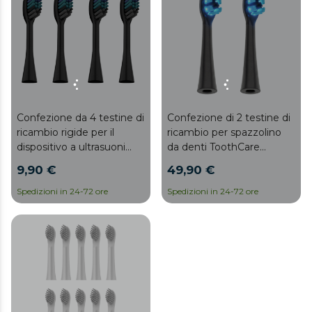
Confezione da 4 testine di
Confezione di 2 testine di
ricambio rigide per il
ricambio per spazzolino
dispositivo a ultrasuoni
da denti ToothCare
ToothCare Jet Splash.
WhiteTeeth Premium
9,90 €
49,90 €
Spedizioni in 24-72 ore
Spedizioni in 24-72 ore