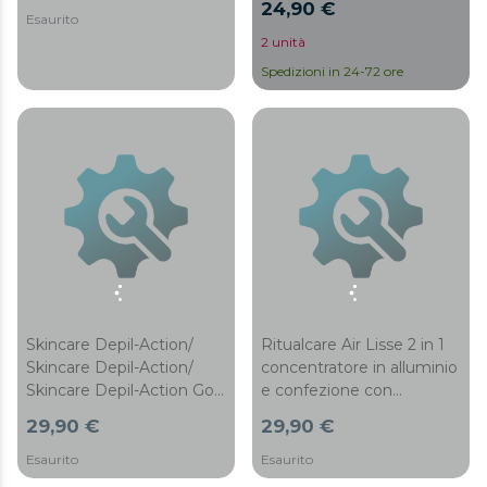
24,90 €
Esaurito
2 unità
Spedizioni in 24-72 ore
Skincare Depil-Action/
Ritualcare Air Lisse 2 in 1
Skincare Depil-Action/
concentratore in alluminio
Skincare Depil-Action Go
e confezione con
testina di depilazione
spazzola
29,90 €
29,90 €
Esaurito
Esaurito