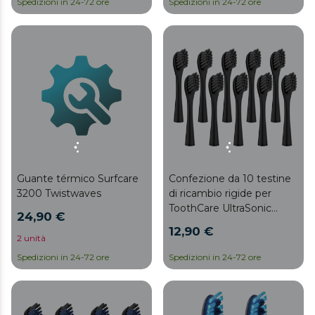
Spedizioni in 24-72 ore
Spedizioni in 24-72 ore
Guante térmico Surfcare
Confezione da 10 testine
3200 Twistwaves
di ricambio rigide per
ToothCare UltraSonic
24,90 €
PlatinumSwin
12,90 €
2 unità
Spedizioni in 24-72 ore
Spedizioni in 24-72 ore