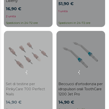
Liberty
51,90 €
16,90 €
1 unità
2 unità
Spedizioni in 24-72 ore
Spedizioni in 24-72 ore
Set di testine per
Beccucci d'ortodonzia per
PinkyCare 700 Perfect
idropulsori orali ToothCare
Nails
1200 Jet Pro
14,90 €
14,90 €