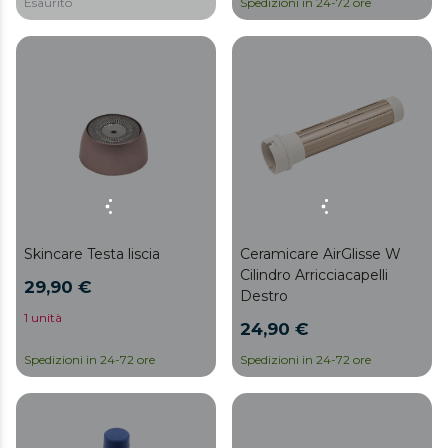
Esaurito
Spedizioni in 24-72 ore
Skincare Testa liscia
Ceramicare AirGlisse W
Cilindro Arricciacapelli
29,90 €
Destro
1 unità
24,90 €
Spedizioni in 24-72 ore
Spedizioni in 24-72 ore