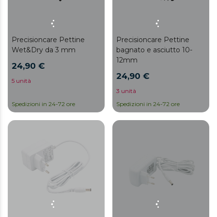
Precisioncare Pettine
Precisioncare Pettine
Wet&Dry da 3 mm
bagnato e asciutto 10-
12mm
24,90 €
24,90 €
5 unità
3 unità
Spedizioni in 24-72 ore
Spedizioni in 24-72 ore