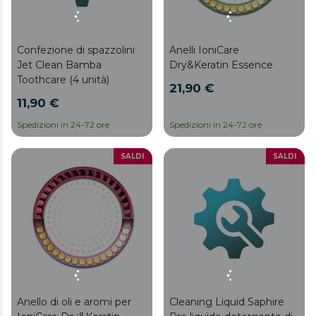
Confezione di spazzolini
Anelli IoniCare
Jet Clean Bamba
Dry&Keratin Essence
Toothcare (4 unità)
21,90 €
11,90 €
Spedizioni in 24-72 ore
Spedizioni in 24-72 ore
SALDI
SALDI
Anello di oli e aromi per
Cleaning Liquid Saphire