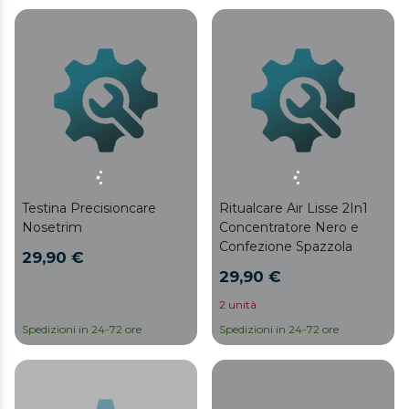
Testina Precisioncare
Ritualcare Air Lisse 2In1
Nosetrim
Concentratore Nero e
Confezione Spazzola
29,90 €
29,90 €
2 unità
Spedizioni in 24-72 ore
Spedizioni in 24-72 ore