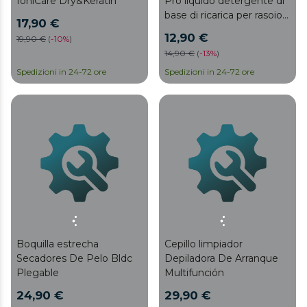
IoniCare Dry&Keratin
Pro liquido detergente di
base di ricarica per rasoio
17,90 €
rotante PrecisionCare
12,90 €
19,90 €
(
-
10%
)
Saphire Pro
14,90 €
(
-
13%
)
Spedizioni in 24-72 ore
Spedizioni in 24-72 ore
Boquilla estrecha
Cepillo limpiador
Secadores De Pelo Bldc
Depiladora De Arranque
Plegable
Multifunción
24,90 €
29,90 €