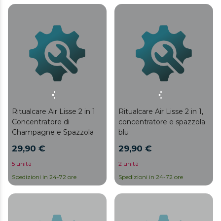
Ritualcare Air Lisse 2 in 1
Ritualcare Air Lisse 2 in 1,
Concentratore di
concentratore e spazzola
Champagne e Spazzola
blu
29,90 €
29,90 €
5 unità
2 unità
Spedizioni in 24-72 ore
Spedizioni in 24-72 ore