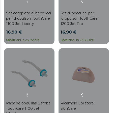
Set completo di beccucci
Set di beccucci per
per idropulsori ToothCare
idropulsori ToothCare
1100 Jet Liberty
1200 Jet Pro
16,90 €
16,90 €
Spedizioni in 24-72 ore
Spedizioni in 24-72 ore
Pack de boquillas Bamba
Ricambio Epilatore
Toothcare 1100 Jet
SkinCare