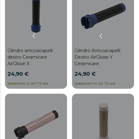
Cilindro Arricciacapelli
Cilindro arricciacapelli
Destro AirGlisse Y
destro Ceramicare
Ceramicare
AirGlisse X
24,90 €
24,90 €
Spedizioni in 24-72 ore
Spedizioni in 24-72 ore