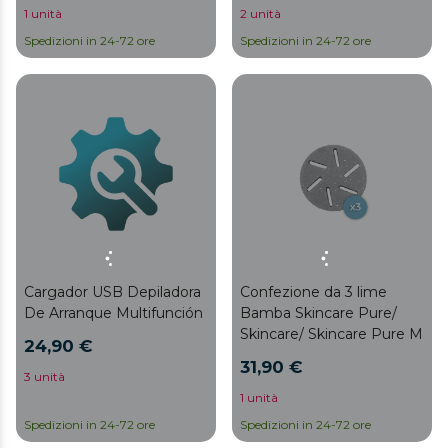
1 unità
2 unità
Spedizioni in 24-72 ore
Spedizioni in 24-72 ore
Cargador USB Depiladora
Confezione da 3 lime
De Arranque Multifunción
Bamba Skincare Pure/
Skincare/ Skincare Pure M
24,90 €
31,90 €
3 unità
1 unità
Spedizioni in 24-72 ore
Spedizioni in 24-72 ore