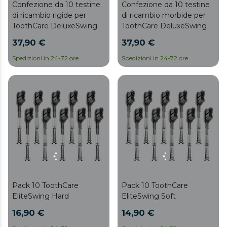
Confezione da 10 testine
Confezione da 10 testine
di ricambio rigide per
di ricambio morbide per
ToothCare DeluxeSwing
ToothCare DeluxeSwing
37,90 €
37,90 €
Spedizioni in 24-72 ore
Spedizioni in 24-72 ore
Pack 10 ToothCare
Pack 10 ToothCare
EliteSwing Hard
EliteSwing Soft
16,90 €
14,90 €