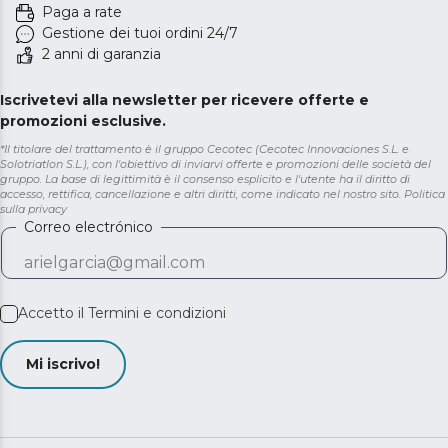
Paga a rate
Gestione dei tuoi ordini 24/7
2 anni di garanzia
Iscrivetevi alla newsletter per ricevere offerte e
promozioni esclusive.
*Il titolare del trattamento è il gruppo Cecotec (Cecotec Innovaciones S.L. e
Solotriatlon S.L.), con l'obiettivo di inviarvi offerte e promozioni delle società del
gruppo. La base di legittimità è il consenso esplicito e l'utente ha il diritto di
accesso, rettifica, cancellazione e altri diritti, come indicato nel nostro sito.
Politica
sulla privacy
Correo electrónico
Accetto il
Termini e condizioni
Mi iscrivo!