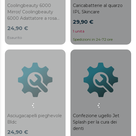
Coolingbeauty 6000
Caricabatterie al quarzo
Mirror/ Coolingbeauty
IPL Skincare
6000 Adattatore a rosa
29,90 €
per specchio
24,90 €
1 unità
Esaurito
Spedizioni in 24-72 ore
Asciugacapelli pieghevole
Confezione ugello Jet
Bldc
Splash per la cura dei
denti
24,90 €