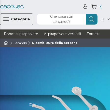
Che cosa stai
Categorie
IT
cercando?
Robot aspirapolvere
Aspirapolvere verticali
Fornetti
Ve
Ricambi
Ricambi cura della persona