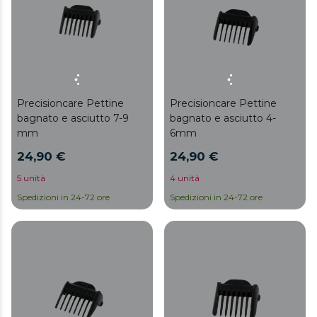
Precisioncare Pettine
Precisioncare Pettine
bagnato e asciutto 7-9
bagnato e asciutto 4-
mm
6mm
24,90 €
24,90 €
5 unità
4 unità
Spedizioni in 24-72 ore
Spedizioni in 24-72 ore