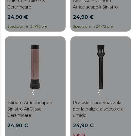
sinistro AirGlisse X
AirGlisse Y Cilindro
Ceramicare
Arricciacapelli Sinistro
24,90 €
24,90 €
Spedizioni in 24-72 ore
Spedizioni in 24-72 ore
Cilindro Arricciacapelli
Precisioncare Spazzola
Sinistro AirGlisse
per la pulizia a secco e a
Ceramicare
umido
24,90 €
24,90 €
5 unità