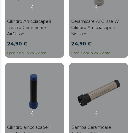
Cilindro Arricciacapelli
Ceramicare AirGlisse W
Destro Ceramicare
Cilindro Arricciacapelli
AirGlisse
Sinistro
24,90 €
24,90 €
Spedizioni in 24-72 ore
Spedizioni in 24-72 ore
Cilindro arricciacapelli
Bamba Ceramicare