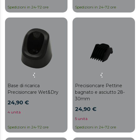
Spedizioni in 24-72 ore
Spedizioni in 24-72 ore
Base di ricarica
Precisioncare Pettine
Precisioncare Wet&Dry
bagnato e asciutto 28-
30mm
24,90 €
24,90 €
4 unità
5 unità
Spedizioni in 24-72 ore
Spedizioni in 24-72 ore