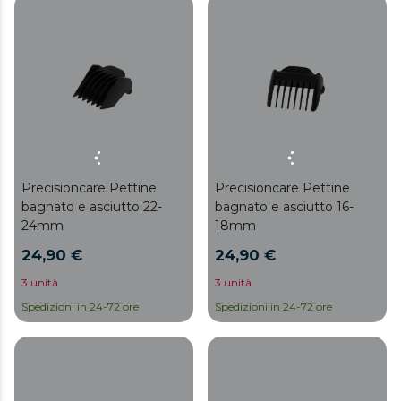
Precisioncare Pettine
Precisioncare Pettine
bagnato e asciutto 22-
bagnato e asciutto 16-
24mm
18mm
24,90 €
24,90 €
3 unità
3 unità
Spedizioni in 24-72 ore
Spedizioni in 24-72 ore