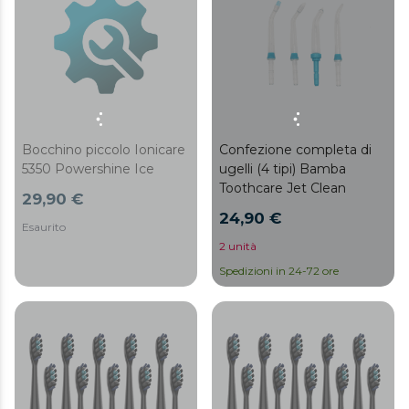
Bocchino piccolo Ionicare
Confezione completa di
5350 Powershine Ice
ugelli (4 tipi) Bamba
Toothcare Jet Clean
29,90 €
24,90 €
Esaurito
2 unità
Spedizioni in 24-72 ore