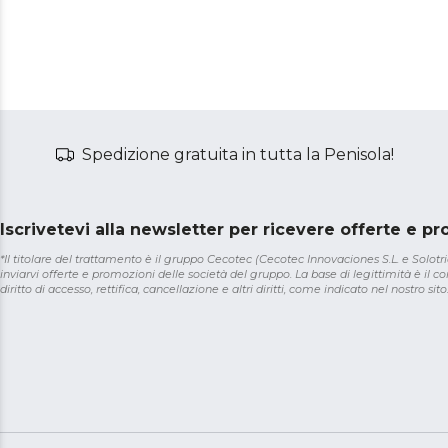
Spedizione gratuita in tutta la Penisola!
Iscrivetevi alla newsletter per ricevere offerte e p
*Il titolare del trattamento è il gruppo Cecotec (Cecotec Innovaciones S.L. e Solotriat
inviarvi offerte e promozioni delle società del gruppo. La base di legittimità è il con
diritto di accesso, rettifica, cancellazione e altri diritti, come indicato nel nostro sito