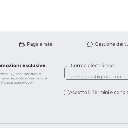
Paga a rate
Gestione dei tu
romozioni esclusive.
Correo electrónico
lon S.L.), con l'obiettivo di
senso esplicito e l'utente ha il
.
Politica sulla privacy
Accetto il
Termini e condiz