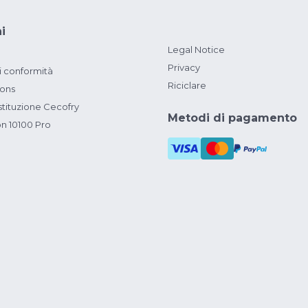
i
Legal Notice
Privacy
i conformità
Riciclare
ions
ituzione Cecofry
Metodi di pagamento
on 10100 Pro