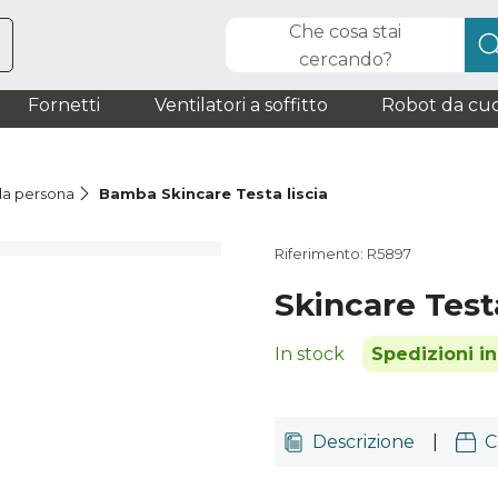
Che cosa stai
cercando?
Fornetti
Ventilatori a soffitto
Robot da cuc
la persona
Bamba Skincare Testa liscia
Riferimento: R5897
Skincare Testa
In stock
Spedizioni i
Descrizione
|
C