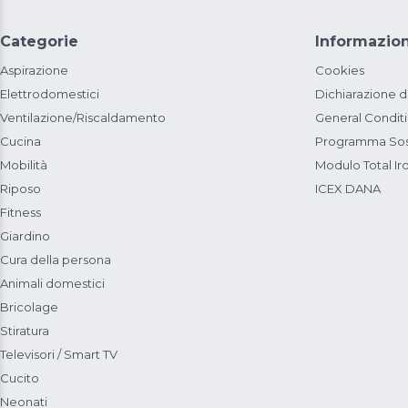
Categorie
Informazion
Aspirazione
Cookies
Elettrodomestici
Dichiarazione d
Ventilazione/Riscaldamento
General Condit
Cucina
Programma Sost
Mobilità
Modulo Total Ir
Riposo
ICEX DANA
Fitness
Giardino
Cura della persona
Animali domestici
Bricolage
Stiratura
Televisori / Smart TV
Cucito
Neonati