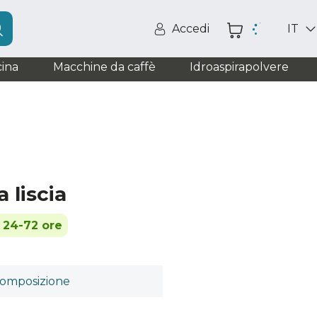
Accedi
IT
ina
Macchine da caffè
Idroaspirapolvere
 liscia
n 24-72 ore
omposizione