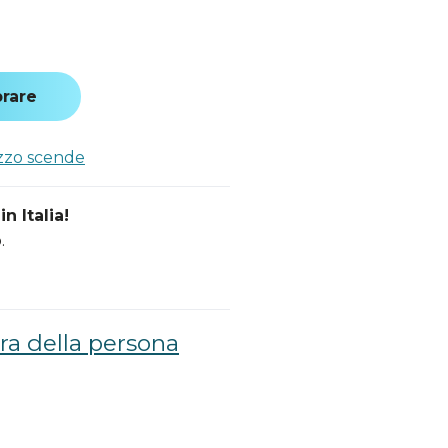
a
rare
ezzo scende
n Italia!
.
ra della persona