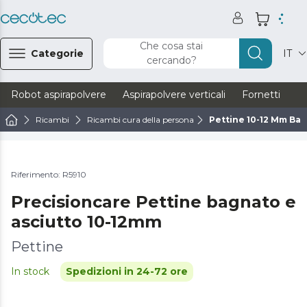
Che cosa stai
Categorie
IT
cercando?
Robot aspirapolvere
Aspirapolvere verticali
Fornetti
Ve
Ricambi
Ricambi cura della persona
Pettine 10-12 Mm Ba
Riferimento: R5910
Precisioncare Pettine bagnato e
asciutto 10-12mm
Pettine
In stock
Spedizioni in 24-72 ore