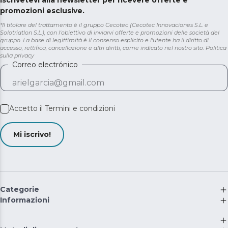
Iscrivetevi alla newsletter per ricevere offerte e
promozioni esclusive.
*Il titolare del trattamento è il gruppo Cecotec (Cecotec Innovaciones S.L. e
Solotriatlon S.L.), con l'obiettivo di inviarvi offerte e promozioni delle società del
gruppo. La base di legittimità è il consenso esplicito e l'utente ha il diritto di
accesso, rettifica, cancellazione e altri diritti, come indicato nel nostro sito.
Politica
sulla privacy
Correo electrónico
Accetto il
Termini e condizioni
Mi iscrivo!
Categorie
Informazioni