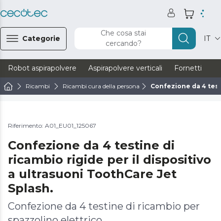
Che cosa stai
Categorie
IT
cercando?
Robot aspirapolvere
Aspirapolvere verticali
Fornetti
Ve
Ricambi
Ricambi cura della persona
Confezione da 4 testi
Riferimento: A01_EU01_125067
Confezione da 4 testine di
ricambio rigide per il dispositivo
a ultrasuoni ToothCare Jet
Splash.
Confezione da 4 testine di ricambio per
spazzolino elettrico.