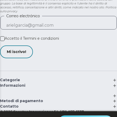
gruppo. La base di legittimità è il consenso esplicito e l'utente ha il diritto di
accesso, rettifica, cancellazione e altri diritti, come indicato nel nostro sito.
Politica
sulla privacy
Correo electrónico
Accetto il
Termini e condizioni
Mi iscrivo!
Categorie
Informazioni
Metodi di pagamento
Contatto
©
2026
Cecotec Innovaciones S.L. | RII-AEE: 5537