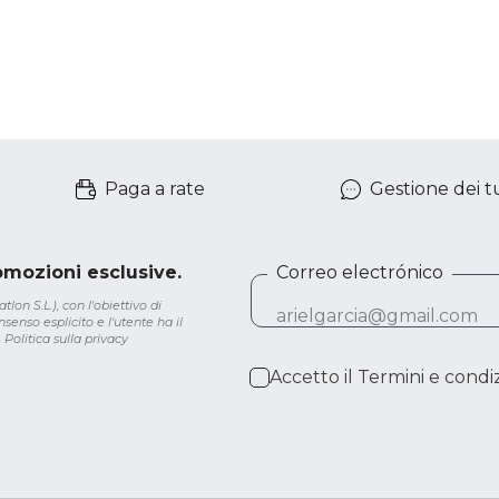
Paga a rate
Gestione dei tu
romozioni esclusive.
Correo electrónico
lon S.L.), con l'obiettivo di
senso esplicito e l'utente ha il
.
Politica sulla privacy
Accetto il
Termini e condiz