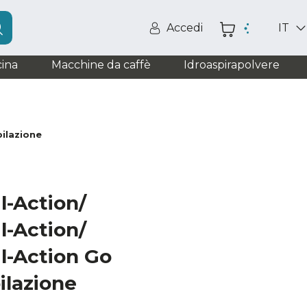
Accedi
IT
ina
Macchine da caffè
Idroaspirapolvere
pilazione
l-Action/
l-Action/
l-Action Go
ilazione