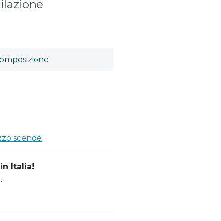
ilazione
omposizione
a
ezzo scende
n Italia!
.