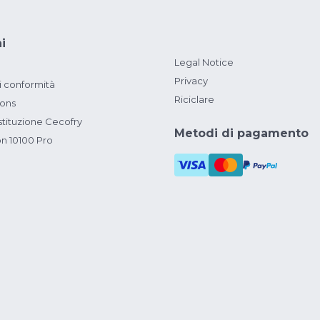
i
Legal Notice
Privacy
i conformità
Riciclare
ions
ituzione Cecofry
Metodi di pagamento
on 10100 Pro