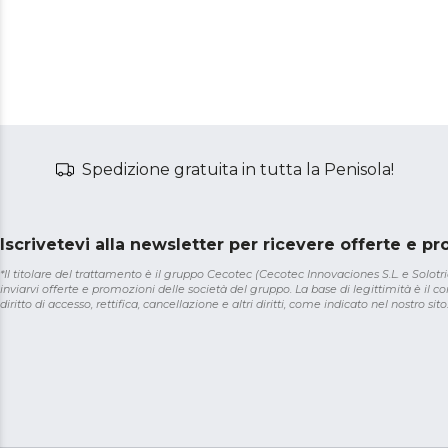
Spedizione gratuita in tutta la Penisola!
Iscrivetevi alla newsletter per ricevere offerte e p
*Il titolare del trattamento è il gruppo Cecotec (Cecotec Innovaciones S.L. e Solotriat
inviarvi offerte e promozioni delle società del gruppo. La base di legittimità è il con
diritto di accesso, rettifica, cancellazione e altri diritti, come indicato nel nostro sito