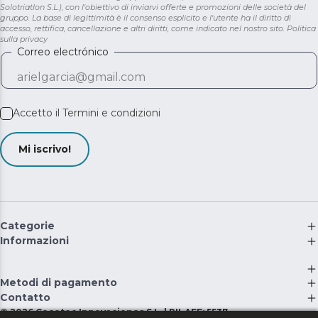
Solotriatlon S.L.), con l'obiettivo di inviarvi offerte e promozioni delle società del
gruppo. La base di legittimità è il consenso esplicito e l'utente ha il diritto di
accesso, rettifica, cancellazione e altri diritti, come indicato nel nostro sito.
Politica
sulla privacy
Correo electrónico
Accetto il
Termini e condizioni
Mi iscrivo!
Categorie
Informazioni
Metodi di pagamento
Contatto
©
2026
Cecotec Innovaciones S.L. | RII-AEE: 5537