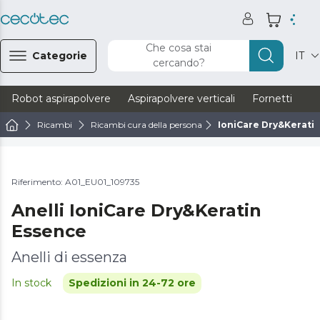
Che cosa stai
Categorie
IT
cercando?
Robot aspirapolvere
Aspirapolvere verticali
Fornetti
Ve
Ricambi
Ricambi cura della persona
IoniCare Dry&Keratin
Riferimento: A01_EU01_109735
Anelli IoniCare Dry&Keratin
Essence
Anelli di essenza
In stock
Spedizioni in 24-72 ore