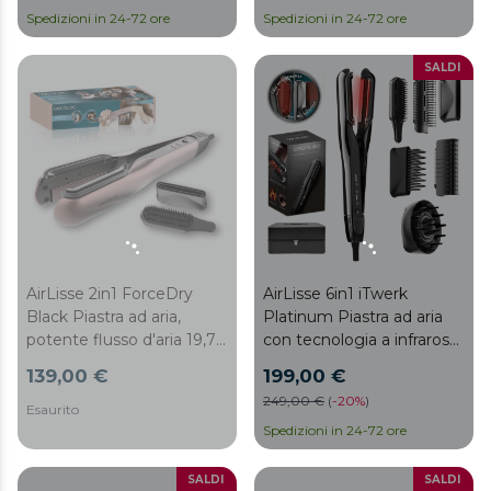
Temperatura regolabile,
Spedizioni in 24-72 ore
Spedizioni in 24-72 ore
Design premium +
custodia deluxe
SALDI
AirLisse 2in1 ForceDry
AirLisse 6in1 iTwerk
Black Piastra ad aria,
Platinum Piastra ad aria
potente flusso d'aria 19,7
con tecnologia a infrarossi,
m/s, testine
piastre vibranti, 3 modalità
139,00 €
199,00 €
magnetizzate, per tutti i
di utilizzo, Plasma, 6
249,00 €
(
-
20%
)
tipi di capelli, funzione
accessori, custodia in pelle
Esaurito
plasma, motore brushless,
Spedizioni in 24-72 ore
4 temperature e 2
velocità dell'aria.
SALDI
SALDI