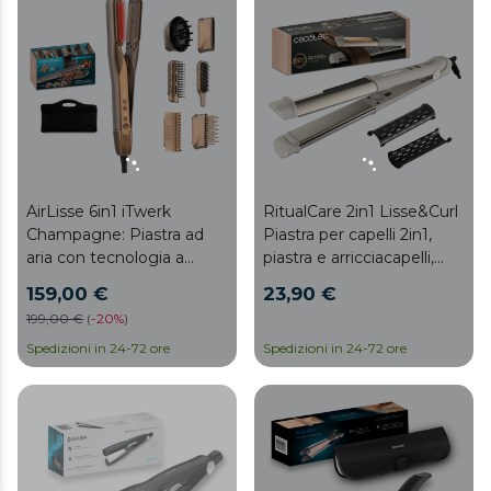
AirLisse 6in1 iTwerk
RitualCare 2in1 Lisse&Curl
Champagne: Piastra ad
Piastra per capelli 2in1,
aria con tecnologia a
piastra e arricciacapelli,
infrarossi, piastre vibranti, 3
rivestimento in ceramica,
159,00 €
23,90 €
modalità di utilizzo,
170°-230°C, tecnologia
199,00 €
(
-
20%
)
plasma, 6 accessori
MCH, Ioni
Spedizioni in 24-72 ore
Spedizioni in 24-72 ore