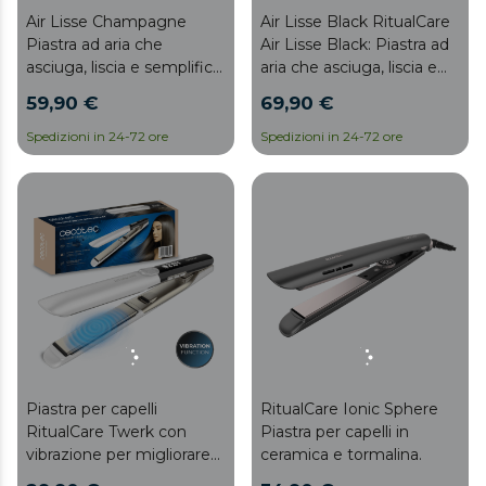
Air Lisse Champagne
Air Lisse Black RitualCare
Piastra ad aria che
Air Lisse Black: Piastra ad
asciuga, liscia e semplifica
aria che asciuga, liscia e
la routine di bellezza
semplifica la routine di
59,90 €
69,90 €
bellezza
Spedizioni in 24-72 ore
Spedizioni in 24-72 ore
Piastra per capelli
RitualCare Ionic Sphere
RitualCare Twerk con
Piastra per capelli in
vibrazione per migliorare
ceramica e tormalina.
la distribuzione delle