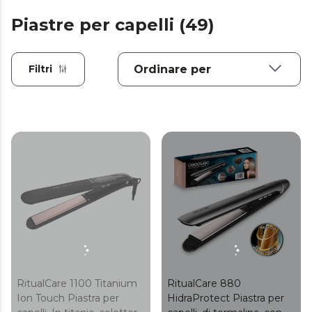
Piastre per capelli (49)
Filtri
RitualCare 1100 Titanium
RitualCare 880
Ion Touch Piastra per
HidraProtect Piastra per