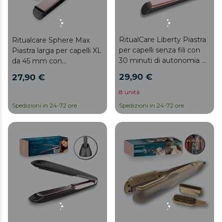
RitualCare Liberty Piastra
Ritualcare Sphere Max
per capelli senza fili con
Piastra larga per capelli XL
30 minuti di autonomia e
da 45 mm con
rivestimento in ceramica.
rivestimento in ceramica.
29,90 €
27,90 €
8 unità
Spedizioni in 24-72 ore
Spedizioni in 24-72 ore