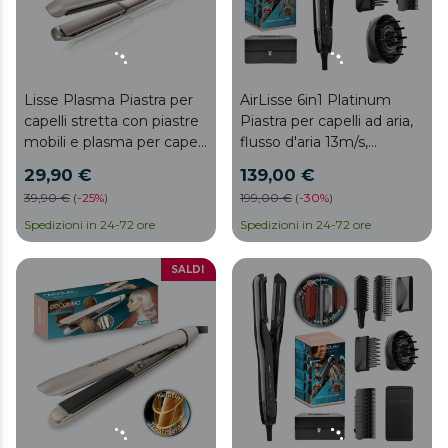
Lisse Plasma Piastra per
AirLisse 6in1 Platinum
capelli stretta con piastre
Piastra per capelli ad aria,
mobili e plasma per capelli
flusso d'aria 13m/s,
senza crespo
112.000 giri/min, funzione
29,90 €
139,00 €
plasma, motore Brushless,
39,90 €
(
-
25%
)
199,00 €
(
-
30%
)
6 accessori inclusi,
Spedizioni in 24-72 ore
spazzola convenzionale
Spedizioni in 24-72 ore
inclusa, custodia premium
SALDI