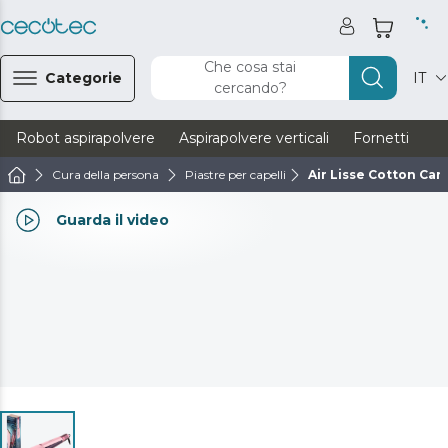
Che cosa stai
Categorie
IT
cercando?
Robot aspirapolvere
Aspirapolvere verticali
Fornetti
Ve
Cura della persona
Piastre per capelli
Air Lisse Cotton Can
Guarda il video