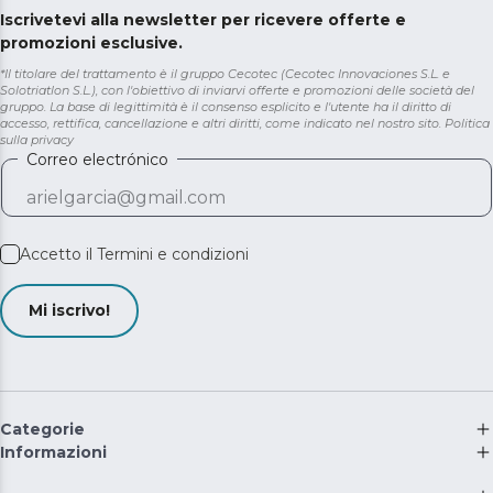
Iscrivetevi alla newsletter per ricevere offerte e
promozioni esclusive.
*Il titolare del trattamento è il gruppo Cecotec (Cecotec Innovaciones S.L. e
Solotriatlon S.L.), con l'obiettivo di inviarvi offerte e promozioni delle società del
gruppo. La base di legittimità è il consenso esplicito e l'utente ha il diritto di
accesso, rettifica, cancellazione e altri diritti, come indicato nel nostro sito.
Politica
sulla privacy
Correo electrónico
Accetto il
Termini e condizioni
Mi iscrivo!
Categorie
Informazioni