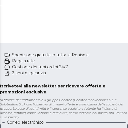
Spedizione gratuita in tutta la Penisola!
Paga a rate
Gestione dei tuoi ordini 24/7
2 anni di garanzia
Iscrivetevi alla newsletter per ricevere offerte e
promozioni esclusive.
*Il titolare del trattamento è il gruppo Cecotec (Cecotec Innovaciones S.L. e
Solotriatlon S.L.), con l'obiettivo di inviarvi offerte e promozioni delle società del
gruppo. La base di legittimità è il consenso esplicito e l'utente ha il diritto di
accesso, rettifica, cancellazione e altri diritti, come indicato nel nostro sito.
Politica
sulla privacy
Correo electrónico