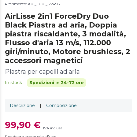
Riferimento: A01_EU01_122498
AirLisse 2in1 ForceDry Duo
Black Piastra ad aria, Doppia
piastra riscaldante, 3 modalità,
Flusso d'aria 13 m/s, 112.000
giri/minuto, Motore brushless, 2
accessori magnetici
Piastra per capelli ad aria
In stock
Spedizioni in 24-72 ore
Descrizione
|
Composizione
99,90 €
IVA inclusa
Scaricare manuale d'uso