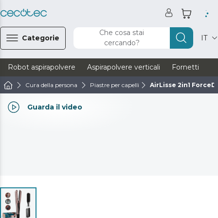
Che cosa stai
Categorie
IT
cercando?
Robot aspirapolvere
Aspirapolvere verticali
Fornetti
Ve
Cura della persona
Piastre per capelli
AirLisse 2in1 ForceD
Guarda il video