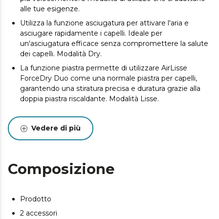
alle tue esigenze.
Utilizza la funzione asciugatura per attivare l'aria e
asciugare rapidamente i capelli. Ideale per
un'asciugatura efficace senza compromettere la salute
dei capelli. Modalità Dry.
La funzione piastra permette di utilizzare AirLisse
ForceDry Duo come una normale piastra per capelli,
garantendo una stiratura precisa e duratura grazie alla
doppia piastra riscaldante. Modalità Lisse.
Combina il flusso d'aria con la doppia piastra riscaldante
per asciugare e lisciare allo stesso tempo, ottenendo
Vedere di più
uno styling perfetto con meno sforzo e fatica. Modalità
Dry&Lisse.
Offre prestazioni potenti ed efficienti, garantendo uno
Composizione
styling rapido ed efficace. Flusso d'aria di 13 m/s e
112.000 giri/min.
Elimina completamente il crespo e aumenta la
Prodotto
lucentezza, garantendo un risultato morbido e setoso e
proteggendo la salute dei capelli. Funzione Plasma.
2 accessori